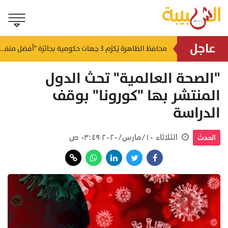
عاجل
لتطوير البنى الأساسية.. "الثروة الزراعية" توقع اتفاقية التصميم والإشراف لمدينة الصناعات السمكية
محافظ الظاهرة يُكرّم 3 جهات حكومية بجائزة "أفضل منفذ تقديم خدمة" لعام 2025
منذ ٥ ساعات
منذ ٥ ساعات
"الصحة العالمية" تحث الدول
المنتشر بها "كورونا" بوقف
الدراسة
الثلاثاء ١٠/مارس/٢٠٢٠ ٠٣:٤٩ ص
الحدث