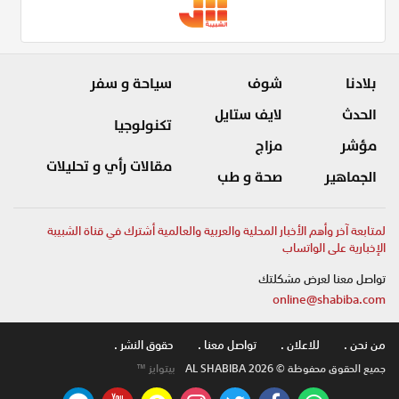
بلادنا
شوف
سياحة و سفر
الحدث
لايف ستايل
تكنولوجيا
مؤشر
مزاج
مقالات رأي و تحليلات
الجماهير
صحة و طب
لمتابعة آخر وأهم الأخبار المحلية والعربية والعالمية أشترك في قناة الشبيبة
الإخبارية على الواتساب
تواصل معنا لعرض مشكلتك
online@shabiba.com
من نحن .
للاعلان .
تواصل معنا .
حقوق النشر .
جميع الحقوق محفوظة © AL SHABIBA 2026
بيتوايز ™