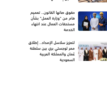
حقوق صانها القانون.. تعميم
هام من "وزارة العمل" بشأن
مستحقات العمال عند انتهاء
الخدمة
لتعزيز سلاسل الإمداد.. إطلاق
ممر لوجستي بري بين سلطنة
عُمان والمملكة العربية
السعودية