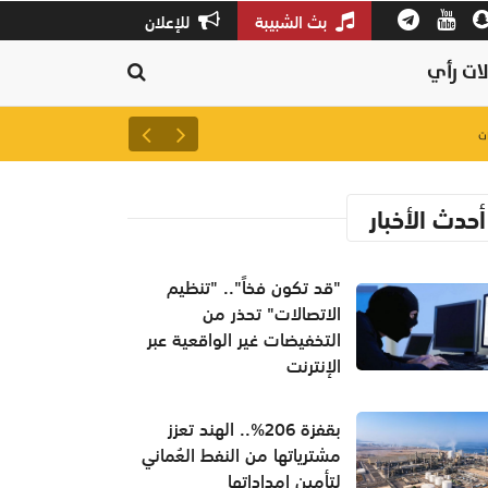
بث الشبيبة
للإعلان
ات رأي
لتعزيز سلاسل الإمداد.. إطلاق 
أحدث الأخبار
"قد تكون فخاً".. "تنظيم
الاتصالات" تحذر من
التخفيضات غير الواقعية عبر
الإنترنت
بقفزة 206%.. الهند تعزز
مشترياتها من النفط العُماني
لتأمين إمداداتها