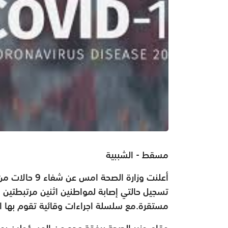
مسقط - الشببية
تسجيل حالتي إصابة لمواطنين اثنين مرتبطتين ب
مستقرة.مع سلسلة اجراءات وقائية تقوم بها ال
وقام وزير الصحة برفقة عدد من المسؤولين بوز