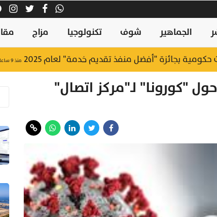
ر
الجماهير
شوف
تكنولوجيا
مزاج
مقال
منذ ٩ ساعات
 منذ 25 فبراير حول "كورونا" لـ"مركز اتصال"