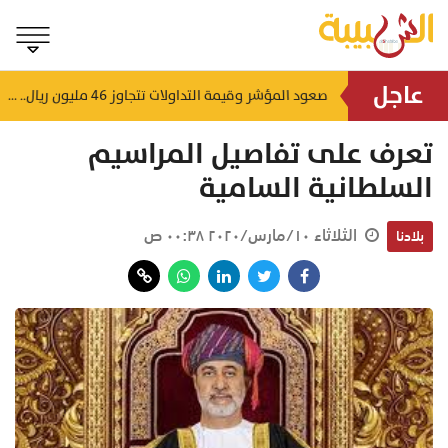
عاجل
سلطنة عُمان تعفي منتجات الإقلاع عن التدخين من الضريبة
صعود المؤشر وقيمة التداولات تتجاوز 46 مليون ريال.. ملخص تداولات بورصة مسقط اليوم
منذ ساعة
تعرف على تفاصيل المراسيم
السلطانية السامية
الثلاثاء ١٠/مارس/٢٠٢٠ ٠٠:٣٨ ص
بلادنا