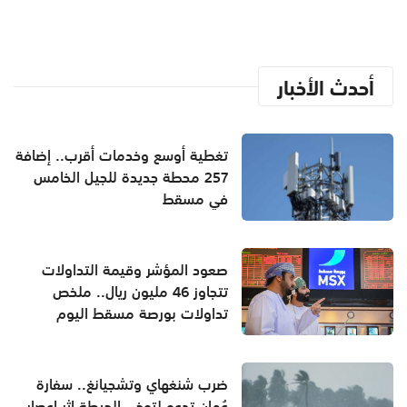
أحدث الأخبار
تغطية أوسع وخدمات أقرب.. إضافة
257 محطة جديدة للجيل الخامس
في مسقط
صعود المؤشر وقيمة التداولات
تتجاوز 46 مليون ريال.. ملخص
تداولات بورصة مسقط اليوم
ضرب شنغهاي وتشجيانغ.. سفارة
عُمان تدعو لتوخي الحيطة إثر إعصار