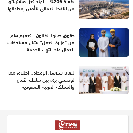
بقفزة 206%.. الهند تعزز مشترياتها
من النفط العُماني لتأمين إمداداتها
حقوق صانها القانون.. تعميم هام
من "وزارة العمل" بشأن مستحقات
العمال عند انتهاء الخدمة
لتعزيز سلاسل الإمداد.. إطلاق ممر
لوجستي بري بين سلطنة عُمان
والمملكة العربية السعودية