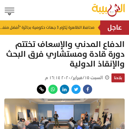
عاجل
لتطوير البنى الأساسية.. "الثروة الزراعية" توقع اتفاقية التصميم والإشراف لمدينة الصناعات السمكية
محافظ الظاهرة يُكرّم 3 جهات حكومية بجائزة "أفضل منفذ تقديم خدمة" لعام 2025
منذ ١٥ ساعة
منذ ١٦ ساعة
الدفاع المدني والإسعاف تختتم
دورة قادة ومستشاري فرق البحث
والإنقاذ الدولية
السبت ١٥/فبراير/٢٠٢٠ ١٦:١٤ م
بلادنا