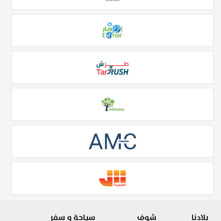
بلادنا
شوف
سياحة و سفر