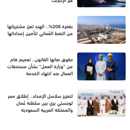
عبر الإنترنت
بقفزة 206%.. الهند تعزز مشترياتها
من النفط العُماني لتأمين إمداداتها
حقوق صانها القانون.. تعميم هام
من "وزارة العمل" بشأن مستحقات
العمال عند انتهاء الخدمة
لتعزيز سلاسل الإمداد.. إطلاق ممر
لوجستي بري بين سلطنة عُمان
والمملكة العربية السعودية