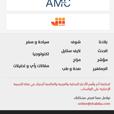
بلادنا
شوف
سياحة و سفر
الحدث
لايف ستايل
تكنولوجيا
مؤشر
مزاج
مقالات رأي و تحليلات
الجماهير
صحة و طب
لمتابعة آخر وأهم الأخبار المحلية والعربية والعالمية أشترك في قناة الشبيبة
الإخبارية على الواتساب
تواصل معنا لعرض مشكلتك
online@shabiba.com