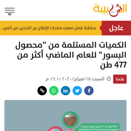
عاجل
لضمان الالتزام بالاشتراطات.. حملات تفتيشية تُستهدف محطات الوقود والمنشآت بالظاهرة
سلطنة عُمان تعفي منتجات الإقلاع عن التدخين من الضريبة
منذ ساعة
الكميات المستلمة من "محصول
البسور" للعام الماضي أكثر من
477 طن
السبت ١٥/فبراير/٢٠٢٠ ١٦:١١ م
بلادنا