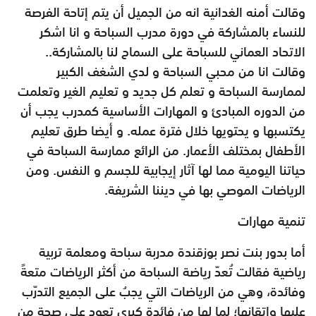
وقالت أمنه الغدانية انه من الجميل أن يتم إتاحة الفرصة
للنساء بالمشاركة في دورة مدرب السباحة و انا اشكر
الاتحاد العماني للسباحة على السماح لنا بالمشاركة..
وقالت انا من محبي السباحة و لدي الشغف الكبير
لممارسة السباحة و تعلم كل جديد و تعليم الغير وتعلمت
من الدوره المبادئ و المهارات الأساسية كمدرب يجب أن
يكتسبها و يحتويها خلال فترة عمله. و أيضا طرق تعليم
الأطفال بمختلف الأعمار. من الرائع ممارسة السباحة في
حياتنا اليومية مما لها آثار إيجابية للجسم و النفس. ومن
الرياضات الموصي بها في ديننا الشريفة.
تنمية مهارات
أما بدور بنت نصر بوزقندة مدربة سباحة ومعلمة تربية
رياضية فقالت تُعدّ رياضة السباحة من أكثر الرياضات متعةً
وفائدة، وهي من الرياضات التي يجبُ على الجميع التدرّب
عليها وإتقانها؛ لما لها من فائدة كبرى تعود على صحة من