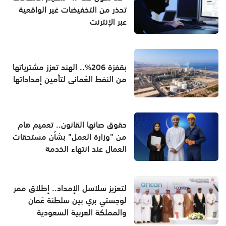
تحذر من التخفيضات غير الواقعية
عبر الإنترنت
بقفزة 206%.. الهند تعزز مشترياتها
من النفط العُماني لتأمين إمداداتها
حقوق صانها القانون.. تعميم هام
من "وزارة العمل" بشأن مستحقات
العمال عند انتهاء الخدمة
لتعزيز سلاسل الإمداد.. إطلاق ممر
لوجستي بري بين سلطنة عُمان
والمملكة العربية السعودية