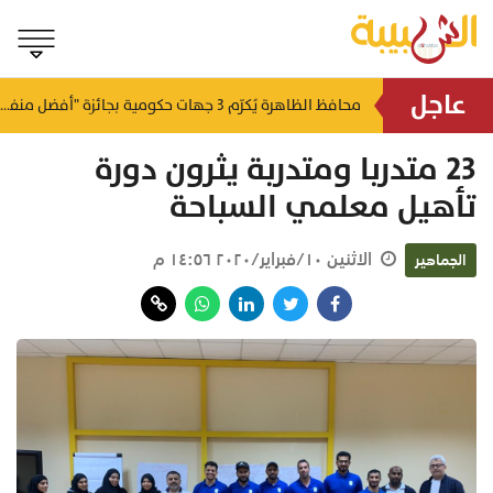
عاجل
لتطوير البنى الأساسية.. "الثروة الزراعية" توقع اتفاقية التصميم والإشراف لمدينة الصناعات السمكية
محافظ الظاهرة يُكرّم 3 جهات حكومية بجائزة "أفضل منفذ تقديم خدمة" لعام 2025
منذ ٧ ساعات
منذ ٨ ساعات
23 متدربا ومتدربة يثرون دورة
تأهيل معلمي السباحة
الاثنين ١٠/فبراير/٢٠٢٠ ١٤:٥٦ م
الجماهير