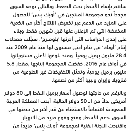
ساهم بإبقاء الأسعار تحت الضغط، وبالتالي توجه السوق
مجدداً نحو مجموعة المنتجين في ’أوبك بلس‘ للحصول
على المزيد من الدعم عبر تخفيض الإنتاج أكثر من الكمية
المخفضة التي تم الإعلان عنها قبل شهرين فقط. وبناء
على إحدى الدراسات التي أجرتها ’بلومبرج‘، سجّلت معدلات
إنتاج ’أوبك‘ في يناير أدنى مستوى لها منذ عام 2009 عند
28.4 مليون برميل يومياً. ومنذ بلوغها لأعلى مستوياتها
في أواخر عام 2016، خفضت المجموعة إنتاجها بمقدار 5.8
مليون برميل يومياً، وتمثل التخفيضات غير الطوعية من
فنزويلا وإيران وليبيا أكثر من نصفها.
وبالرغم من حاجتها لوصول أسعار برميل النفط إلى 80 دولار
أمريكي بدلاً من الـ 50 دولار الحالية، أبدت المملكة العربية
السعودية اهتماماً بالاستغناء عن قدر أكبر من حصتها في
السوق لدعم الأسعار ومنع وقوع مزيد من الانهيار.
واقترحت اللجنة الفنية لمجموعة ’أوبك بلس‘ مزيداً من