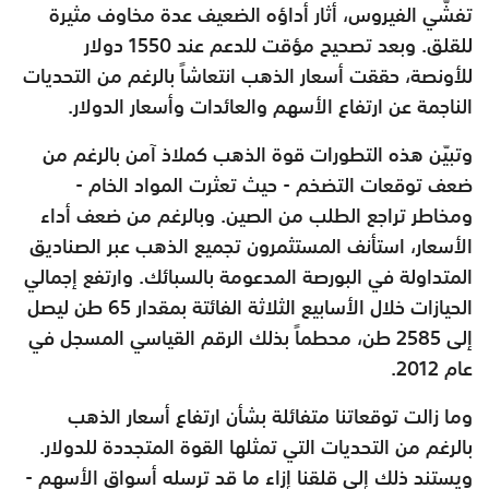
تفشّي الفيروس، أثار أداؤه الضعيف عدة مخاوف مثيرة
للقلق. وبعد تصحيح مؤقت للدعم عند 1550 دولار
للأونصة، حققت أسعار الذهب انتعاشاً بالرغم من التحديات
الناجمة عن ارتفاع الأسهم والعائدات وأسعار الدولار.
وتبيّن هذه التطورات قوة الذهب كملاذ آمن بالرغم من
ضعف توقعات التضخم - حيث تعثرت المواد الخام -
ومخاطر تراجع الطلب من الصين. وبالرغم من ضعف أداء
الأسعار، استأنف المستثمرون تجميع الذهب عبر الصناديق
المتداولة في البورصة المدعومة بالسبائك. وارتفع إجمالي
الحيازات خلال الأسابيع الثلاثة الفائتة بمقدار 65 طن ليصل
إلى 2585 طن، محطماً بذلك الرقم القياسي المسجل في
عام 2012.
وما زالت توقعاتنا متفائلة بشأن ارتفاع أسعار الذهب
بالرغم من التحديات التي تمثلها القوة المتجددة للدولار.
ويستند ذلك إلى قلقنا إزاء ما قد ترسله أسواق الأسهم -