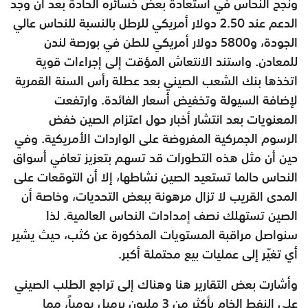
ونجح النحاس في استعادة بعض خسائره الحادة بعد أن وجد
الدعم عند 2.50 دولار أمريكي للرطل بالنسبة للنحاس عالي
الجودة، و5800 دولار أمريكي للطن في بورصة لندن
للمعادن. واستند الانتعاش المؤقت إلى إجراءات قوية
اتخذها بنك الشعب الصيني بعد عطلة رأس السنة القمرية
لإضافة السيولة وتخفيض أسعار الفائدة. وارتفعت
المعنويات بعد انتشار أخبار حول اعتزام الصين خفض
الرسوم الجمركية المفروضة على الواردات الأمريكية. وفي
حين أن مثل هذه التطورات قد تسهم بتعزيز تعافي أسواق
النحاس حالما تستعيد الصين نشاطها، إلا أن التوقعات على
المدى القريب لا تزال مرهونة ببعض التحديات، وخاصة أن
الصين تستهلك نصف إمدادات النحاس العالمية. لذا
سنواصل مراقبة المستويات المذكورة عن كثب، حيث يشير
أي تغيّر إلى عمليات بيع محتملة أكبر.
وأشارت بعض التقارير هنا وهناك إلى تراجع الطلب الصيني
على النفط الخام بأكثر من 3 مليون برميل يومياً، مما