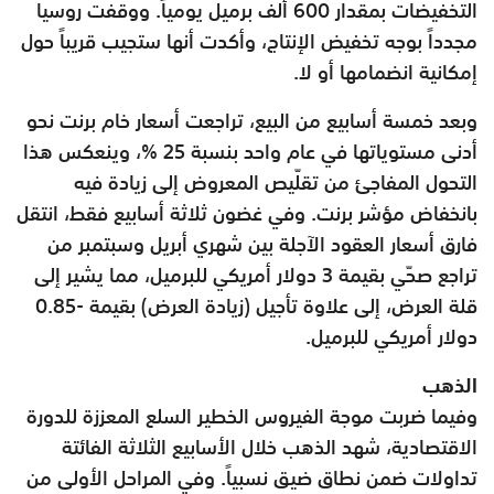
التخفيضات بمقدار 600 ألف برميل يومياً. ووقفت روسيا
مجدداً بوجه تخفيض الإنتاج، وأكدت أنها ستجيب قريباً حول
إمكانية انضمامها أو لا.
وبعد خمسة أسابيع من البيع، تراجعت أسعار خام برنت نحو
أدنى مستوياتها في عام واحد بنسبة 25 %، وينعكس هذا
التحول المفاجئ من تقلّيص المعروض إلى زيادة فيه
بانخفاض مؤشر برنت. وفي غضون ثلاثة أسابيع فقط، انتقل
فارق أسعار العقود الآجلة بين شهري أبريل وسبتمبر من
تراجع صحّي بقيمة 3 دولار أمريكي للبرميل، مما يشير إلى
قلة العرض، إلى علاوة تأجيل (زيادة العرض) بقيمة -0.85
دولار أمريكي للبرميل.
الذهب
وفيما ضربت موجة الفيروس الخطير السلع المعززة للدورة
الاقتصادية، شهد الذهب خلال الأسابيع الثلاثة الفائتة
تداولات ضمن نطاق ضيق نسبياً. وفي المراحل الأولى من