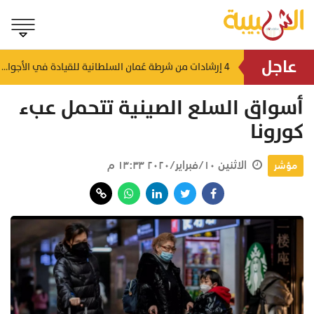
عاجل
4 إرشادات من شرطة عُمان السلطانية للقيادة في الأجواء المغبرة
أمطار رعدية وبَرَد.. "الأرصاد" تُحذر من تدني الرؤية وتصاعد الأ
أسواق السلع الصينية تتحمل عبء
كورونا
الاثنين ١٠/فبراير/٢٠٢٠ ١٣:٣٣ م
مؤشر