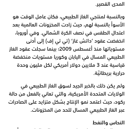
المدى القصير.
وبالنسبة لمنتجي الغاز الطبيعي، فكان عامل الوقت هو
الأسوأ بالنسبة لهم، حيث زادت المخزونات العالمية بعد
اعتدال الطقس في نصف الكرة الشمالي. وفي أوروبا،
انخفضت عقود ’داتش غاز‘ (تي تي إف) إلى أدنى
مستوياتها منذ أغسطس 2009؛ بينما سجلت عقود الغاز
الطبيعي المسال في اليابان وكوريا مستويات منخفضة
قياسية عند 3 ملايين دولار أمريكي لكل مليون وحدة
حرارية بريطانيّة.
ولم يكن ذلك بالخبر الجيد لسوق الغاز الطبيعي في
الولايات المتحدة الأمريكية، والتي تعاني بالفعل من حالة
ركود، حيث اعتمد نمو الإنتاج بشكل متزايد على الصادرات
عبر الغاز الطبيعي المسال للحد من المخزونات.
النحاس والنفط