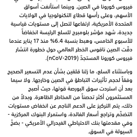
فيروس كورونا في الصين. وبينما استأنفت أسواق
الأسهم، وعلى رأسها قطاع التكنولوجيا في الولايات
المتحدة الأمريكية، ارتفاعها لتصل إلى مستويات قياسية
جديدة، شهد مؤشر بلومبرج للسلع الرئيسة انخفاضاً
للأسبوع الخامس، وهبط بنسبة 6.4% منذ 17 يناير عندما
دقّت الصين ناقوس الخطر العالمي حول خطورة انتشار
فيروس كورونا المستجدّ (2019-nCoV).
وباستثناء السلع، ما زلنا قلقين بشأن عدم التسعير الصحيح
وفقاً لحجم تأثيرات التباطؤ في الصين وخارجها. ولا سيما
بعد أن استردت سوق البورصة قوتها، حيث أصبح
المستثمرون أكثر تحصناً من المخاطر الظاهرة. وبدلاً من
ذلك، يتم التركيز على الدعم الناجم عن انخفاض مستويات
التضخّم وتراجع أسعار الفائدة، واستمرار البنوك المركزية -
وفي مقدمتها بنك الاحتياطي الفيدرالي الأمريكي - بضخّ
السيولة في السوق.