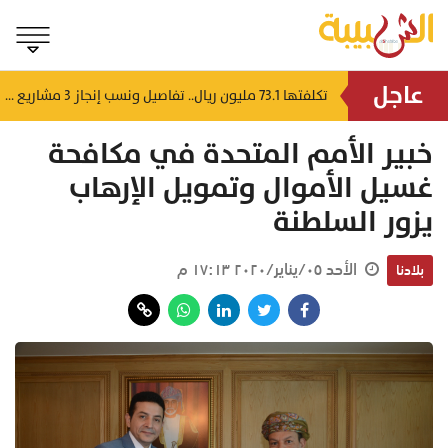
عاجل
بـ 10 رياضات مختلفة.. سلطنة عُمان تشارك في دورة الألعاب الآسيوية "ناغويا 2026"
تكلفتها 73.1 مليون ريال.. تفاصيل ونسب إنجاز 3 مشاريع مائية وسمكية جديدة بالسلطنة
منذ ٧ ساعات
خبير الأمم المتحدة في مكافحة
غسيل الأموال وتمويل الإرهاب
يزور السلطنة
الأحد ٠٥/يناير/٢٠٢٠ ١٧:١٣ م
بلادنا