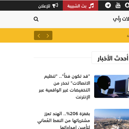
بث الشبيبة
للإعلان
ات رأي
لتعزيز سلاسل الإمداد.. إطلاق 
أحدث الأخبار
"قد تكون فخاً".. "تنظيم
الاتصالات" تحذر من
التخفيضات غير الواقعية عبر
الإنترنت
بقفزة 206%.. الهند تعزز
مشترياتها من النفط العُماني
لتأمين إمداداتها