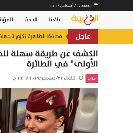
الجمعة ٠٧ / أغسطس / ٢٠٢٦
بلادنا
الحدث
المؤش
عاجل
لصناعات السمكية
محافظ الظاهرة يُكرّم 3 جهات حكومية بجائزة "أفضل منفذ تقديم خدمة" لعام 2025
منذ ١٤ ساعة
الكشف عن طريقة سهلة للح
الأولى" في الطائرة
الثلاثاء ٣١/ديسمبر/٢٠١٩ ١٩:١٨ م
مزاج