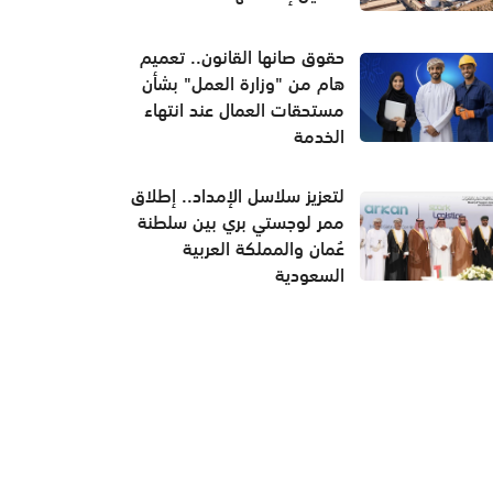
حقوق صانها القانون.. تعميم
هام من "وزارة العمل" بشأن
مستحقات العمال عند انتهاء
الخدمة
لتعزيز سلاسل الإمداد.. إطلاق
ممر لوجستي بري بين سلطنة
عُمان والمملكة العربية
السعودية