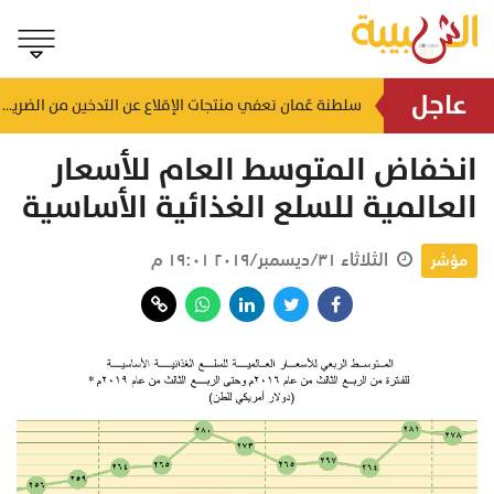
عاجل
لضمان الالتزام بالاشتراطات.. حملات تفتيشية تُستهدف محطات الوقود والمنشآت بالظاهرة
سلطنة عُمان تعفي منتجات الإقلاع عن التدخين من الضريبة
منذ ٥٨ دقيقة
انخفاض المتوسط العام للأسعار
العالمية للسلع الغذائية الأساسية
الثلاثاء ٣١/ديسمبر/٢٠١٩ ١٩:٠١ م
مؤشر