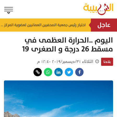
عاجل
إنجاز بحري جديد.. القبطان محمد البوسعيدي أول عُماني يقود ناقلة منتجات نفطية متوسطة المدى
اختيار رئيس جمعية الصحفيين العمانيين لعضوية المركز الدولي لمكافحة التضليل (ICCMD)
منذ ١٤ ساعة
اليوم ..الحرارة العظمى في
مسقط 26 درجة و الصغرى 19
الثلاثاء ٣١/ديسمبر/٢٠١٩ ١٢:٤٠ م
بلادنا