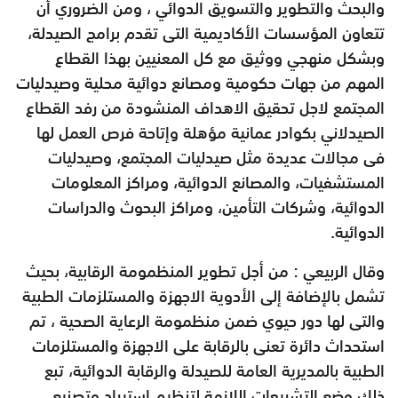
والبحث والتطوير والتسويق الدوائي ، ومن الضروري أن
تتعاون المؤسسات الأكاديمية التى تقدم برامج الصيدلة،
وبشكل منهجي ووثيق مع كل المعنيين بهذا القطاع
المهم من جهات حكومية ومصانع دوائية محلية وصيدليات
المجتمع لاجل تحقيق الاهداف المنشودة من رفد القطاع
الصيدلاني بكوادر عمانية مؤهلة وإتاحة فرص العمل لها
فى مجالات عديدة مثل صيدليات المجتمع، وصيدليات
المستشفيات، والمصانع الدوائية، ومراكز المعلومات
الدوائية، وشركات التأمين، ومراكز البحوث والدراسات
الدوائية
.
وقال الربيعي : من أجل تطوير المنظمومة الرقابية، بحيث
تشمل بالإضافة إلى الأدوية الاجهزة والمستلزمات الطبية
والتى لها دور حيوي ضمن منظمومة الرعاية الصحية ، تم
استحداث دائرة تعنى بالرقابة على الاجهزة والمستلزمات
الطبية بالمديرية العامة للصيدلة والرقابة الدوائية، تبع
ذلك وضع التشريعات اللازمة لتنظيم استيراد وتصنيع