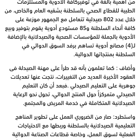
من أهمية بالغة في توفيركافة الأدوية والمستلزمات
الطبية للقطاع الصحي بالسلطنة بشقيه العام والخاص، من
خلال عدد 802 صيدلية تتعامل مع الجمهور موزعة على
كافة أنحاء السلطنة و85 مستودع أدوية يقوم بتوفير وبيع
الأدوية بالجملة للمؤسسات الصحية والصيدلانية بالإضافة
لـ(4) مصانع أدوية تساهم برفد السوق الدوائي في
السلطنة بمنتجاتها الدوائية
.
وأضاف : كما تعلمون بأنه قد طرأ على مهنة الصيدلة فى
العقود الأخيرة العديد من التغييرات، نتجت عنها تعديلات
جوهرية على التعليم الصيدلي
.
فبعد أن كان التعليم
الصيدلي متمركزاً حول المنتج الدوائي، تحول نحو الرعاية
الصيدلانية المتكاملة في خدمة المريض والمجتمع
.
واستطرد: صار من الضروري العمل على تطوير المناهج
التعليمية الصيدلانية بالسلطنة وربطها مع الاحتياجات
الفعلية لسوق العمل، وخاصة قطاعات الصناعة الدوائية