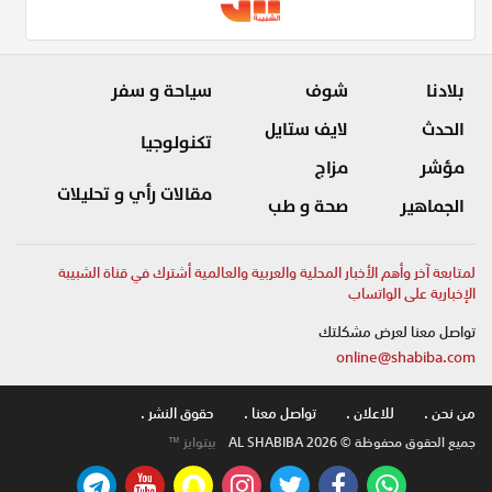
بلادنا
شوف
سياحة و سفر
الحدث
لايف ستايل
تكنولوجيا
مؤشر
مزاج
مقالات رأي و تحليلات
الجماهير
صحة و طب
لمتابعة آخر وأهم الأخبار المحلية والعربية والعالمية أشترك في قناة الشبيبة
الإخبارية على الواتساب
تواصل معنا لعرض مشكلتك
online@shabiba.com
من نحن .
للاعلان .
تواصل معنا .
حقوق النشر .
جميع الحقوق محفوظة © AL SHABIBA 2026
بيتوايز ™