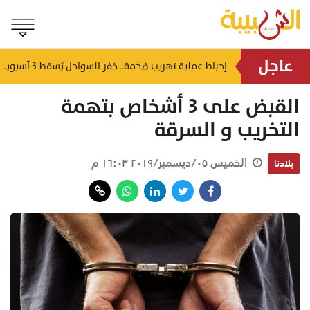
عاجل
شمل غرامات وإغلاقاً نهائياً.. "حماية المستهلك" تُعلن صدور حكم قضائي بحق مؤسستين بمسقط
إحباط عملية تهريب ضخمة.. خفر السواحل يُسقط 3 آسيويين بحوزتهم 66 كجم من الكريستال
منذ ٥ ساعات
القبض على 3 أشخاص بتهمة
التخريب و السرقة
الخميس ٠٥/ديسمبر/٢٠١٩ ١٦:٠٣ م
بلادنا