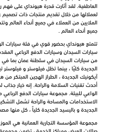
العاطفية. لقد أثارت قدرة هيونداي على فهم رغ
لعملائها من خلال تقديم منتجات ذات تصميم 
الملايين من العملاء في جميع أنحاء العالم وتت
جميع أنحاء العالم .
تتمتع هيونداي بحضور قوي في فئة سيارات ا
سيارات السيدان وسيارات الدفع الرباعي المق
من سيارات السيدان في سلطنة عمان بما في ذ
الجديدة كليًا ، بينما تظل فيلوستر و فيلوستر ت
آيكونيك الجديدة ، الطراز الهجين المبتكر من هيو
أحدث تقنيات السلامة والراحة. إنه خيار جذاب 
الواعي للبيئة. مجموعة سيارات الدفع الرباعي م
الاستخدامات والمساحة والراحة تشمل التشكيلة 
الجديدة و باليسيد الجديدة كلياً ، كل منها مصم
مجموعة المؤسسة التجارية العمانية هي المو
صالات العرض ومراكز الخدمة ، تضمن مجموعة ال