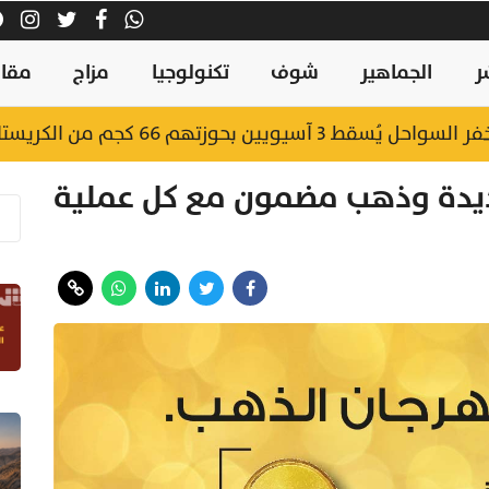
ر
الجماهير
شوف
تكنولوجيا
مزاج
مقال
يويين بحوزتهم 66 كجم من الكريستال
 6 طرازات جديدة وذهب مضمون مع كل عملية