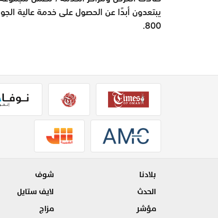
800.
بلادنا
شوف
الحدث
لايف ستايل
مؤشر
مزاج