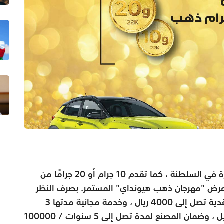
أطلقت هيونداي مؤخرًا 6 طرازات جديدة ومثيرة في السلطنة ، كما تقدم 10 جرام أو 20 جرامًا من
عرض "مهرجان ذهب هيونداي" المستمر. بصرف النظر
عن الذهب المؤكد ، يقدم العرض أيضا هدية نقدية تصل إلى 4000 ريال ، وخدمة مجانية مدتها 3
سنوات / 50000 كيلومتر ، والتأمين ، والتسجيل ، وضمان المصنع لمدة تصل إلى 5 سنوات / 100000