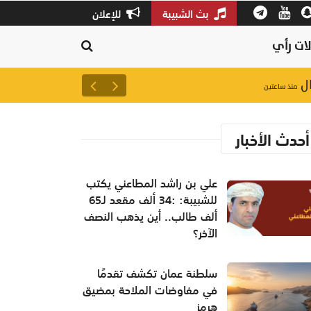
بث الشبيبة
للإعلان
ات رأي
سلطنة عمان تكشف تقدمًا في م
منذ ساعتين
أحدث الأخبار
علي بن راشد المطاعني يكتب
للشبيبة: :34 ألف مقعد لـ65
ألف طالب.. أين يذهب النصف
الآخر؟
سلطنة عمان تكشف تقدمًا
في مفاوضات الملاحة بمضيق
هرمز