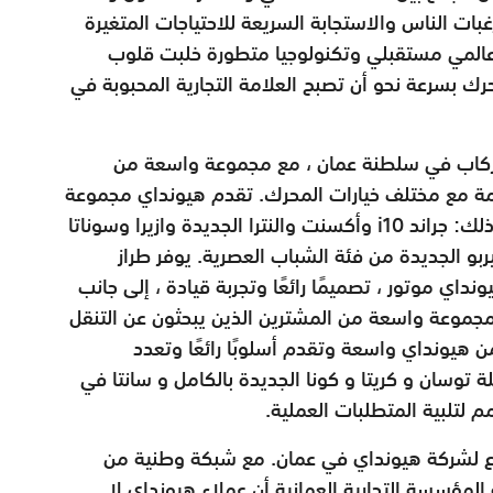
بات الناس والاستجابة السريعة للاحتياجات المتغيرة
عالمي مستقبلي وتكنولوجيا متطورة خلبت قلوب
حرك بسرعة نحو أن تصبح العلامة التجارية المحبوبة في
لركاب في سلطنة عمان ، مع مجموعة واسعة من
دمة مع مختلف خيارات المحرك. تقدم هيونداي مجموعة
لك: جراند
i10
وأكسنت والنترا الجديدة وازيرا وسوناتا
يربو الجديدة من فئة الشباب العصرية. يوفر طراز
نداي موتور ، تصميمًا رائعًا وتجربة قيادة ، إلى جانب
لمجموعة واسعة من المشترين الذين يبحثون عن التنقل
ن هيونداي واسعة وتقدم أسلوبًا رائعًا وتعدد
توسان و كريتا و كونا الجديدة بالكامل و سانتا في
م لتلبية المتطلبات العملية.
زع لشركة هيونداي في عمان. مع شبكة وطنية من
مؤسسة التجارية العمانية أن عملاء هيونداي لا