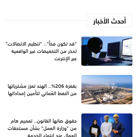
أحدث الأخبار
"قد تكون فخاً".. "تنظيم الاتصالات"
تحذر من التخفيضات غير الواقعية
عبر الإنترنت
بقفزة 206%.. الهند تعزز مشترياتها
من النفط العُماني لتأمين إمداداتها
حقوق صانها القانون.. تعميم هام
من "وزارة العمل" بشأن مستحقات
العمال عند انتهاء الخدمة