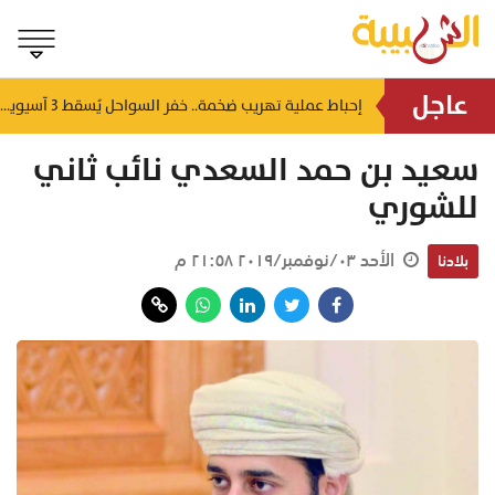
عاجل
شمل غرامات وإغلاقاً نهائياً.. "حماية المستهلك" تُعلن صدور حكم قضائي بحق مؤسستين بمسقط
إحباط عملية تهريب ضخمة.. خفر السواحل يُسقط 3 آسيويين بحوزتهم 66 كجم من الكريستال
منذ ١٢ ساعة
سعيد بن حمد السعدي نائب ثاني
للشوري
الأحد ٠٣/نوفمبر/٢٠١٩ ٢١:٥٨ م
بلادنا