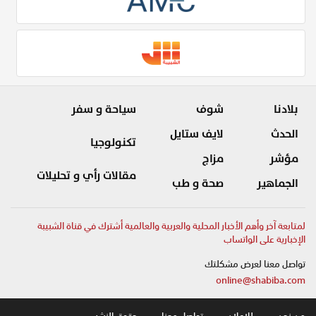
بلادنا
شوف
سياحة و سفر
الحدث
لايف ستايل
تكنولوجيا
مؤشر
مزاج
مقالات رأي و تحليلات
الجماهير
صحة و طب
لمتابعة آخر وأهم الأخبار المحلية والعربية والعالمية أشترك في قناة الشبيبة
الإخبارية على الواتساب
تواصل معنا لعرض مشكلتك
online@shabiba.com