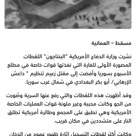
مسقط – العمانية
نشرت وزارة الدفاع الأمريكية "البنتاجون" اللقطات
المصورة الأولى للغارة التي نفذتها قوات خاصة في مطلع
الأسبوع بسوريا وأفضت إلى مقتل زعيم تنظيم " داعش
الإرهابي
/
أبو بكر البغدادي في شمال غرب سوريا
.
وقد أظهرت هذه اللقطات والتي رفع عنها السرية وصُورت
من الجو وكانت محببة وغير ملونة قوات العمليات الخاصة
الأمريكية وهي تطبق على المجمع وطائرة أمريكية تطلق
النار على متشددين في مكان قريب
.
وكانت أكثر لقطات التسجيل إثارة ظهور عمود من الدخان