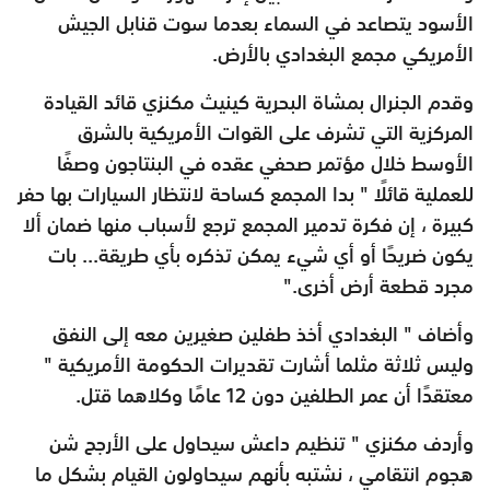
الأسود يتصاعد في السماء بعدما سوت قنابل الجيش
الأمريكي مجمع البغدادي بالأرض
.
وقدم الجنرال بمشاة البحرية كينيث مكنزي قائد القيادة
المركزية التي تشرف على القوات الأمريكية بالشرق
الأوسط خلال مؤتمر صحفي عقده في البنتاجون وصفًا
للعملية قائلًا " بدا المجمع كساحة لانتظار السيارات بها حفر
كبيرة ، إن فكرة تدمير المجمع ترجع لأسباب منها ضمان ألا
يكون ضريحًا أو أي شيء يمكن تذكره بأي طريقة... بات
مجرد قطعة أرض أخرى
".
وأضاف " البغدادي أخذ طفلين صغيرين معه إلى النفق
وليس ثلاثة مثلما أشارت تقديرات الحكومة الأمريكية "
معتقدًا أن عمر الطلفين دون 12 عامًا وكلاهما قتل
.
وأردف مكنزي " تنظيم داعش سيحاول على الأرجح شن
هجوم انتقامي ، نشتبه بأنهم سيحاولون القيام بشكل ما