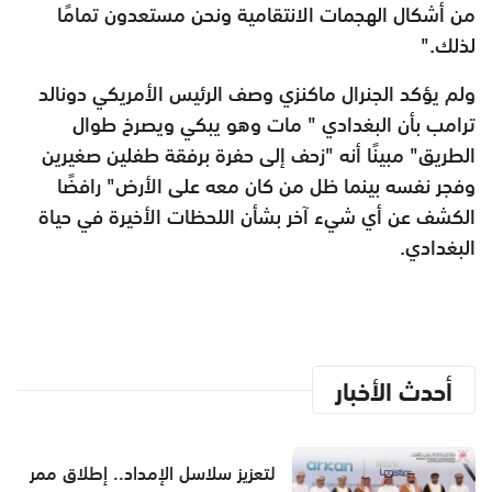
من أشكال الهجمات الانتقامية ونحن مستعدون تمامًا
لذلك
".
ولم يؤكد الجنرال ماكنزي وصف الرئيس الأمريكي دونالد
ترامب بأن البغدادي " مات وهو يبكي ويصرخ طوال
الطريق" مبينًا أنه "زحف إلى حفرة برفقة طفلين صغيرين
وفجر نفسه بينما ظل من كان معه على الأرض" رافضًا
الكشف عن أي شيء آخر بشأن اللحظات الأخيرة في حياة
البغدادي.
أحدث الأخبار
لتعزيز سلاسل الإمداد.. إطلاق ممر