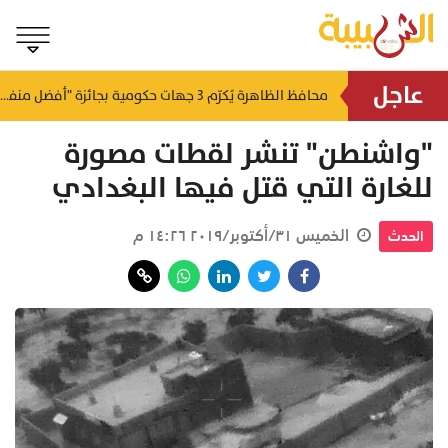
عاجل
لتطوير البنى الأساسية.. "الثروة الزراعية" توقع اتفاقية التصميم والإشراف لمدينة الصناعات السمكية
محافظ الظاهرة يُكرّم 3 جهات حكومية بجائزة "أفضل منفذ تقديم خدمة" لعام 2025
منذ ٢٩ دقيقة
منذ ٥٤ دقيقة
"واشنطن" تنشر لقطات مصورة
للغارة التي قتل فيها البغدادي
الخميس ٣١/أكتوبر/٢٠١٩ ١٤:٢٦ م
الحدث