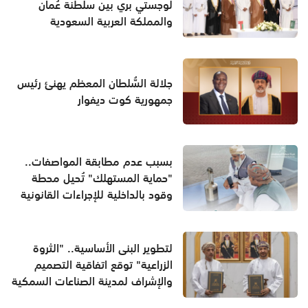
لوجستي بري بين سلطنة عُمان
والمملكة العربية السعودية
جلالة السُّلطان المعظم يهنئ رئيس
جمهورية كوت ديفوار
بسبب عدم مطابقة المواصفات..
"حماية المستهلك" تُحيل محطة
وقود بالداخلية للإجراءات القانونية
لتطوير البنى الأساسية.. "الثروة
الزراعية" توقع اتفاقية التصميم
والإشراف لمدينة الصناعات السمكية