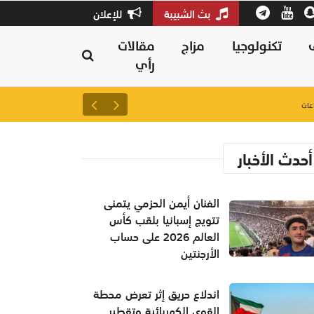
بث الشبيبة
للإعلان
تكنولوجيا
مزاج
مقالات
رأي
21 يوليو الجاري بدء فترة تعديل الرغبات لطلبة دبلوم التعليم العام
أحدث الأخبار
الفنان أيمن الحزمي يتمنى
تتويج إسبانيا بلقب كأس
العالم 2026 على حساب
الأرجنتين
اندلاع حريق إثر تعرض محطة
القوى الكهربائية وتقطير