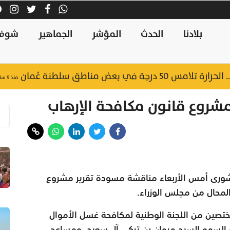
بلادنا
الحدث
المؤشر
الجماهير
شوف
جة في بعض مناطق سلطنة عُمان
منذ ٩ ساعات
شروع قانون مكافحة الإرهاب
لشورى أمس الأربعاء مناقشة مسودة تقرير مشروع
لمحال من مجلس الوزراء.
تصين من اللجنة الوطنية لمكافحة غسل الأموال
 السمو السيد مروان بن تركي آل سعيد، ومساعد