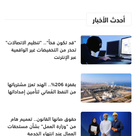
أحدث الأخبار
"قد تكون فخاً".. "تنظيم الاتصالات"
تحذر من التخفيضات غير الواقعية
عبر الإنترنت
بقفزة 206%.. الهند تعزز مشترياتها
من النفط العُماني لتأمين إمداداتها
حقوق صانها القانون.. تعميم هام
من "وزارة العمل" بشأن مستحقات
العمال عند انتهاء الخدمة