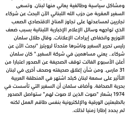
ومشاكل سياسية وطائفية يعاني منها لبنان. وتسعى
السفير المقربة من حزب الله اللبناني الآن البحث عن شركاء
تجاريين لمساعدتها على تجاوز المناخ الاقتصادي الصعب
الذي تواجهه وسائل الإعلام الإخبارية اللبنانية بسبب ضعف
التوزيع وانخفاض إيرادات الإعلانات. وقال طلال سلمان
رئيس تحرير السفير وناشرها متحدثا لرويترز "نبحث الآن عن
شركاء.. يعني مساهمين في شركة السفير." كان سلمان
أعلن الأسبوع الفائت توقف الصحيفة عن الصدور اعتبارا من
31 مارس. ومن شأن إغلاق صحيفته وصحف أخرى في لبنان
التأثير على سمعة لبنان كبلد اشتهر في المنطقة العربية
بحرية الصحافة. وأضاف سلمان أن السفير التي تأسست في
1974 بشعار "صوت الذين لا صوت لهم" ستواصل الصدور
بالطبعتين الورقية والإلكترونية بنفس طاقم العمل لكنه
لم يحدد إطارا زمنيا لذلك.