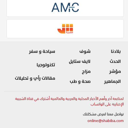
بلادنا
شوف
سياحة و سفر
الحدث
لايف ستايل
تكنولوجيا
مؤشر
مزاج
مقالات رأي و تحليلات
الجماهير
صحة و طب
لمتابعة آخر وأهم الأخبار المحلية والعربية والعالمية أشترك في قناة الشبيبة
الإخبارية على الواتساب
تواصل معنا لعرض مشكلتك
online@shabiba.com