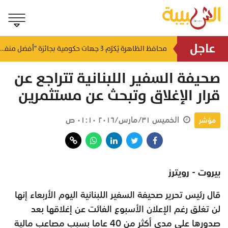
عاجل
لتطوير البنى الأساسية.. "الثروة الزراعية" توقع اتفاقية التصميم والإشراف لمدينة الصناعات السمكية
محافظ الظاهرة يُكرّم 3 جهات حكومية بجائزة "أفضل منفذ تقديم خدمة" لعام 2025
منذ ٨ ساعات
منذ ٩ ساعات
صحيفة السفير اللبنانية تتراجع عن
قرار الإغلاق وتبحث عن مستثمرين
الخميس ٣١/مارس/٢٠١٦ ٠١:١٠ ص
مؤشر
بيروت - رويترز
قال رئيس تحرير صحيفة السفير اللبنانية اليوم الأربعاء إنها
لن تغلق رغم الإعلان الأسبوع الفائت عن إغلاقها بعد
صدورها على مدى أكثر من 40 عاما بسبب مصاعب مالية