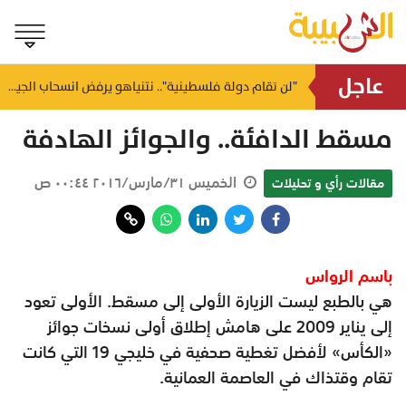
عاجل
ضرب شنغهاي وتشجيانغ.. سفارة عُمان تدعو لتوخي الحيطة إثر إعصار مداري بالصين
"لن تقام دولة فلسطينية".. نتنياهو يرفض انسحاب الجيش من غزة ويشترط تجريد السلاح
منذ ١٦ ساعة
مسقط الدافئة.. والجوائز الهادفة
الخميس ٣١/مارس/٢٠١٦ ٠٠:٤٤ ص
مقالات رأي و تحليلات
باسم الرواس
هي بالطبع ليست الزيارة الأولى إلى مسقط. الأولى تعود
إلى يناير 2009 على هامش إطلاق أولى نسخات جوائز
«الكأس» لأفضل تغطية صحفية في خليجي 19 التي كانت
تقام وقتذاك في العاصمة العمانية.