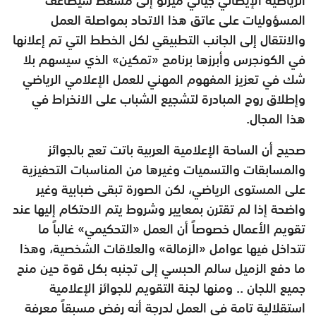
المسؤوليات على عاتق هذا الاتحاد بمواصلة العمل
والانتقال إلى الجانب التطبيقي لكل الخطط التي تم إعلانها
في الكونجرس وأبرزها برنامج «تمكين» الذي سيسهم بلا
شك في تعزيز المفهوم المهني للعمل الإعلامي الرياضي
وإطلاق روح المبادرة لتشجيع الشباب على الانخراط في
هذا المجال.
صحيح أن الساحة الإعلامية العربية باتت تعج بالجوائز
والمسابقات والتسميات وغيرها من المناسبات التحفيزية
على المستوى الرياضي، لكن الصورة تبقى ضبابية وغير
واضحة إذا لم تقترن بمعايير وشروط يتم الاحتكام إليها عند
تقويم الأعمال خصوصاً أن العمل «التحكيمي» غالباً ما
تتداخل فيها عوامل «الزمالة» والعلاقات الشخصية، وهذا
ما دفع الزميل سالم الحبسي إلى تجنبه بكل قوة حين منح
جميع اللجان .. ومنها لجنة التقويم للجوائز الإعلامية
استقلالية تامة في العمل لدرجة أنه رفض مسبقاً معرفة