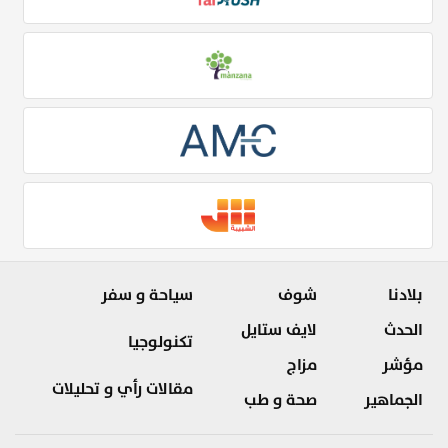
بلادنا
شوف
سياحة و سفر
الحدث
لايف ستايل
تكنولوجيا
مؤشر
مزاج
مقالات رأي و تحليلات
الجماهير
صحة و طب