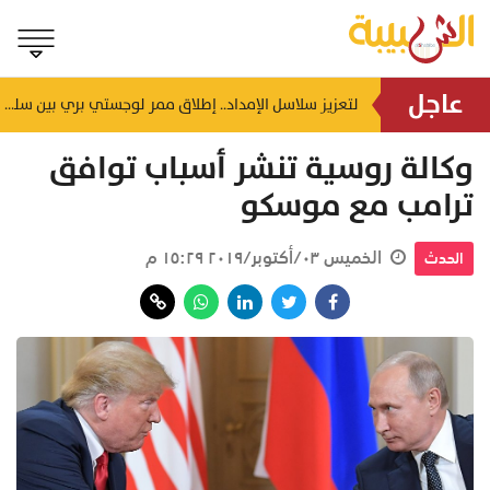
عاجل
اختصاصي أسري يحذر: المكوث الطويل في بيت الأهل قد يهدد استقرار الحياة الزوجية
لتعزيز سلاسل الإمداد.. إطلاق ممر لوجستي بري بين سلطنة عُمان والمملكة العربية السعودية
منذ ساعتين
وكالة روسية تنشر أسباب توافق
ترامب مع موسكو
الخميس ٠٣/أكتوبر/٢٠١٩ ١٥:٢٩ م
الحدث