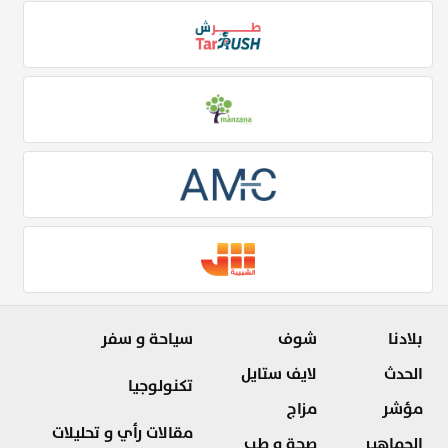
بلادنا
شوف
سياحة و سفر
الحدث
لايف ستايل
تكنولوجيا
مؤشر
مزاج
مقالات رأي و تحليلات
الجماهير
صحة و طب