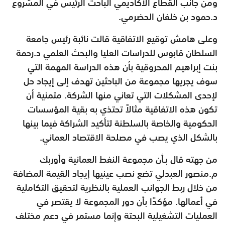
ومن جانب القطاع الأكاديمي الباحث الرئيس في المشروع
د.حمود بن خلفان الحضرمي.
وعلى هامش توقيع الاتفاقية قالت نائبة رئيس جامعة
السلطان قابوس للدراسات العليا والبحث العلمي د.رحمة
بنت إبراهيم المحروقية بأن هذه الدراسة المهمة التي
سوف يجريها مجموعة من الباحثين تهدف إلى إيجاد حل
لإحدى المشكلات التي تعاني منها الشركة. متمنية أن
تكون هذه الاتفاقية مثالاً تحتذي به بقية المؤسسات
الحكومية والخاصة بالسلطنة لتأكيد الشراكة فيما بينها
بالشكل الذي يصب في مصلحة الاقتصاد العماني.
من جهته قال بـأن مجموعة النفط العمانية وأوربك
م.منصور العبدلي تضع نصب عينيها إيجاد القيمة المضافة
من خلال ربط الجوانب العملية بالنظرية لتحقيق التكاملية
في أعمالها. مؤكدًا بأن دور المجموعة لا يقتصر في
العمليات التشغيلية البحتة وإنما مستمر في دعم مختلف