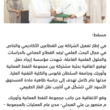
مسقط-
في إطار تفعيل الشراكة بين القطاعين الأكاديمي والخاص
في مجال البحث العلمي لرفد القطاع الصناعي بالدراسات
والحلول العلمية الفاعلة، شهدت مؤسسة إيجاد حفل
توقيع اتفاقية بحثية مشتركة بين مجموعة النفط العمانية
وأوربك وجامعة السلطان قابوس والكلية التقنية العليا،
مدتها عام كامل تهدف إلى دراسة ظاهرة مادة المسحوق
الأسود التي تتشكّل في أنابيب نقل الغاز الطبيعي.
وقع الاتفاقية من جانب مجموعة النفط العمانية وأوربك
م.منصور بن علي العبدلي- مدير عام العمليات بالمجموعة -