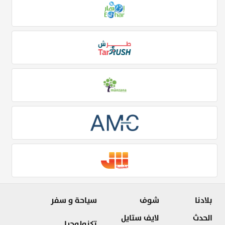
بلادنا
شوف
سياحة و سفر
الحدث
لايف ستايل
تكنولوجيا