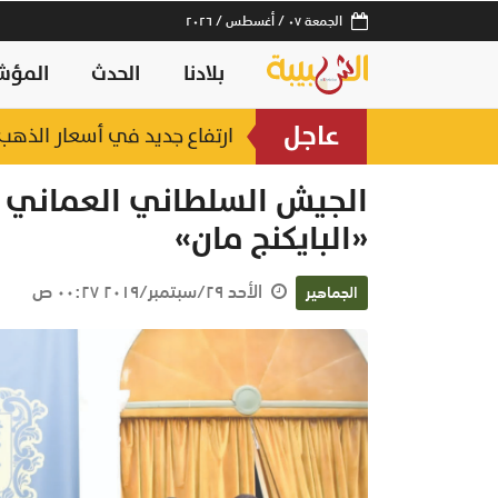
الجمعة ٠٧ / أغسطس / ٢٠٢٦
بلادنا
الحدث
المؤش
عاجل
ارتفاع جديد في أسعار الذهب.. وعيار 21 عند 2
الجيش السلطاني العماني للدر
«البايكنج مان»
الأحد ٢٩/سبتمبر/٢٠١٩ ٠٠:٢٧ ص
الجماهير