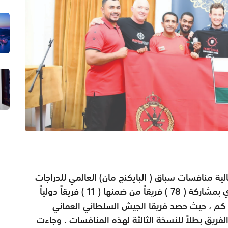
لية منافسات سباق ( البايكنج مان) العالمي للدراجات
الهوائية والذي انطلق يوم 23 من سبتمبرالجاري بمشاركة ( 78 ) فريقاً من ضمنها ( 11 ) فريقاً دولياً
ت خلالها الفرق المشاركة مسافة ( 950 ) كم ، حيث حصد فريقا الجيش السلطاني العماني
الفريق بطلاً للنسخة الثالثة لهذه المنافسات . وجاءت