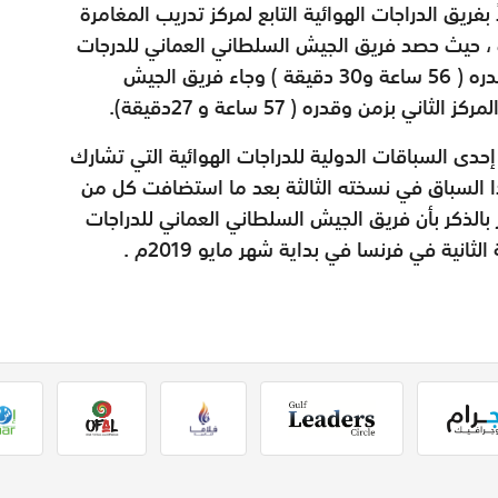
ريق الدراجات الهوائية التابع لمركز تدريب المغامرة
 ، حيث حصد فريق الجيش السلطاني العماني للدرجات
الهوائية ( أ ) على المركز الأول بتحقيقه زمناً وقدره ( 56 ساعة و30 دقيقة ) وجاء فريق الجيش
بزمن وقدره ( 57 ساعة و 27دقيقة).
 إحدى السباقات الدولية للدراجات الهوائية التي تشارك
ذا السباق في نسخته الثالثة بعد ما استضافت كل من
 بالذكر بأن فريق الجيش السلطاني العماني للدراجات
انية في فرنسا في بداية شهر مايو 2019م .