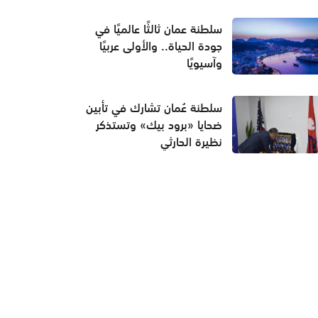
سلطنة عمان ثالثًا عالميًا في
جودة الحياة.. والأولى عربيًا
وآسيويًا
سلطنة عُمان تشارك في تأبين
ضحايا «برود بيك» وتستذكر
نظيرة الحارثي