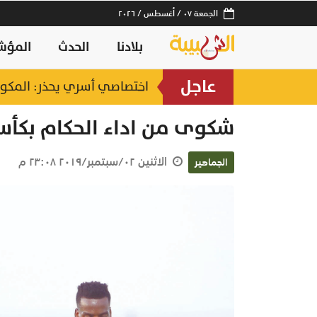
الجمعة ٠٧ / أغسطس / ٢٠٢٦
بلادنا
الحدث
المؤش
عاجل
اختصاصي أسري يحذر: المكوث 
شكوى من اداء الحكام بكأس 
الاثنين ٠٢/سبتمبر/٢٠١٩ ٢٣:٠٨ م
الجماهير