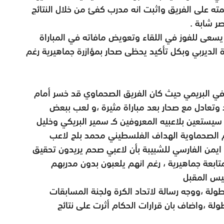
 على الفريق واثبت انه مدرب كفئ من خلال النتائج
ر شابة .
 يسعى للفوز في اللقاء وتعويض مافاته في المباراة
 الديربي وبكل تأكيد يحظى صحار بمؤازرة جماهيرية رغم
 البريمي حيث كان الفريق الصحماوي قد خسر أمام
وتعادل مع صحار بعد مباراة مثيرة ،و لعب ببعض
 سيستعين بلاعبيه المعروفين كـ سمير البريكي وخليل
م الصحماوية الهداف الفلسطيني محمد بلح لاعب
 ايمن الفارسي للشبيبة بأن لاعبي صحم يريدون تحقيق
تابعة جماهيرية ، رغم انهم يلعبون بدون مدربهم
يس المقبل
لة ،ووجه رسالة لاتحاد الكرة ولجنة المسابقات
لة ،واضاف بان قرارات الحكام أثرت على نتائج