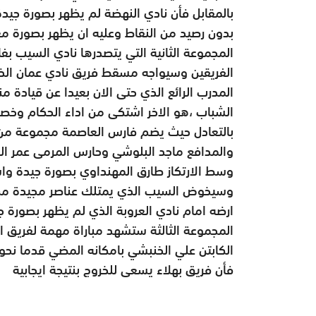
بالمقابل فأن نادي النهضة لم يظهر بصورة جيدة 
بدون رصيد من النقاط وعليه ان يظهر بصورة مغا
المجموعة الثانية التي يتصدرها نادي السيب ب
الفريقين وسيواجه مسقط فريق نادي عمان الذي
المدرب الرائع الذي حتى الان بعيدا عن قيادة م
الشباب ،هو الاخر اشتكى من اداء الحكام وخصو
بالتعادل حيث يضم فارس العاصمة مجموعة من ا
والمدافع ماجد البلوشي وحارس المرمى عمر ال
وسط الارتكاز طارق المهنداوي بصورة جيدة واست
وسيخوض السيب الذي يمتلك عناصر مجيدة من الل
ارضه امام نادي العروبة الذي لم يظهر بصورة 
المجموعة الثالثة ستشهد مباراة مهمة لفريق ال
الكابتن علي الخنبشي بامكانه المضي قدما نحو
فأن فريق بهلاء يسعى للخروج بنتيجة ايجابية