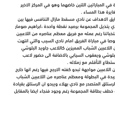
في المباراتين اللتين خاضهما وهو في المركز الاخير
يرة هذا المساء .
فارق الاهداف عن نادي مسقط مازال التنافس فيها بين
 يتذيل المجموعة برصيد نقطة واحدة ،ابراهيم صومار
نتخباتنا رغم عمله مع فريق معظم عناصره من اللاعبين
صا في مباراة الفريق امام نادي السيب والتي انتهت
للاعبين الشباب المميزين كاللاعب جاويد البلوشي
بلوشي ويعقوب السيابي بالاضافة الى حضور لاعب
طاع التأقلم مع زملائه .
اعبين مواجهة تبدو كفته الارجح فيها رغم انها خارج
جيدة في البطولة ومعظم عناصره من اللاعبين الشباب
رستاق المتصدر مع نادي بهلاء ويبدو ان الرستاق بقيادة
 خطف بطاقة المجموعة رغم وجود فنجاء ايضا بالمقابل