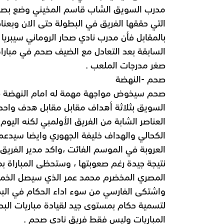
مدرب السويق الشاب قاسم المخيني وضع بصمته
التي حققها الفريق في البطولة حتى الان وبعناص
بالمقابل فأن مدرب نادي صحار الروماني سيبريا
السابقة بعد التعادل مع الضيف صحم في مباراة
صغر مدرجات الملعب .
صحم -النهضة
صحم سيخوض مواجهة مهمة له امام النهضة في
السويق بثلاثة أهداف مقابل مقابل هدف واحد 
العناصر الشابة من الفريق الأولمبي لكنه اليوم
الكحالي والهداف خليفة الجهوري وايضا سيدع
العروبة في الموسم الفائت ،واكد مدير الفريق
نتيجة جيدة رغم صعوبتها ، وستحظى المباراة بم
المصري المخضرم محمد عمر الذي سيصل الخم
واشتكى الفارسي من سوء اداء الحكام في البطو
لتسمية حكام بمستوى جيد لقيادة مباريات البطو
المباريات وليس فقط فريق نادي صحم .