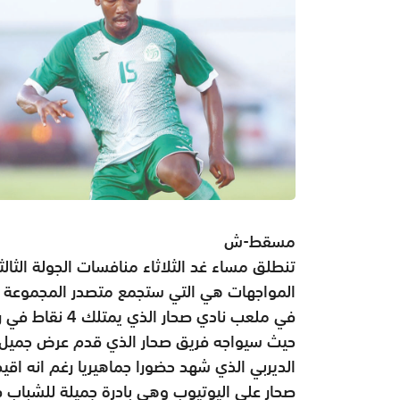
مسقط-ش
تنطلق مساء غد الثلاثاء منافسات الجولة الثالث
في ملعب نادي ص
حيث سيواجه فريق صحار الذي قدم عرض جميل في
الديربي الذي شهد حضورا جماهيريا رغم انه اقي
صحار على اليوتيوب وهي بادرة جميلة للشباب في