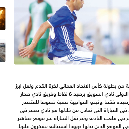
ة من بطولة كأس الاتحاد العماني لكرة القدم ولعل ابرز
المواجهات هي التي ستجمع متصدر المجموعة الاولى نادي السويق برصيد 6 نقاط وفريق نادي صحار
حار الذي يمتلك 4 نقاط في رصيده فقط ،وتبدو المواجهة صعبة خصوصا للمتصدر
 المباراة التي تعادل من خلالها مع نادي صحم في
م في ملعب النادية وتم نقل المباراة عبر موقع جماهير
 الموقع الذين بذلوا جهودا استثنائية يشكرون عليها.