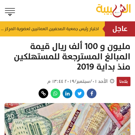
عاجل
إنجاز بحري جديد.. القبطان محمد البوسعيدي أول عُماني يقود ناقلة منتجات نفطية متوسطة المدى
اختيار رئيس جمعية الصحفيين العمانيين لعضوية المركز الدولي لمكافحة التضليل (ICCMD)
منذ ١٣ ساعة
مليون و 100 ألف ريال قيمة
المبالغ المسترجعة للمستهلكين
منذ بداية 2019
الأحد ٠١/سبتمبر/٢٠١٩ ١٣:٤٤ م
بلادنا