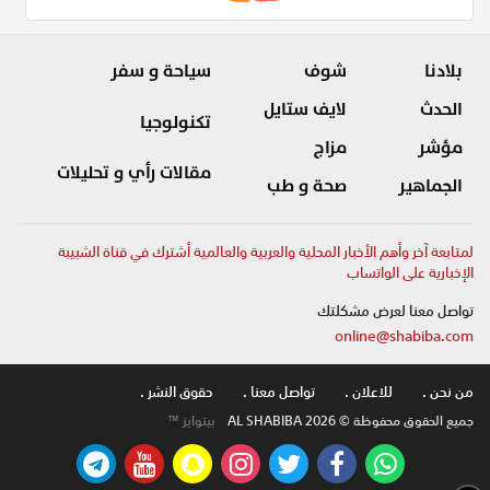
بلادنا
شوف
سياحة و سفر
الحدث
لايف ستايل
تكنولوجيا
مؤشر
مزاج
مقالات رأي و تحليلات
الجماهير
صحة و طب
لمتابعة آخر وأهم الأخبار المحلية والعربية والعالمية أشترك في قناة الشبيبة
الإخبارية على الواتساب
تواصل معنا لعرض مشكلتك
online@shabiba.com
من نحن .
للاعلان .
تواصل معنا .
حقوق النشر .
جميع الحقوق محفوظة © AL SHABIBA 2026
بيتوايز ™