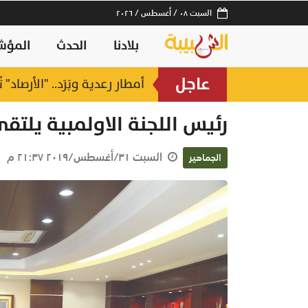
السبت ٠٨ / أغسطس / ٢٠٢٦
بلادنا
الحدث
المؤش
عاجل
أمطار رعدية وبَرَد.. "الأرصاد"
رئيس اللجنة الاولمبية يلتق
السبت ٣١/أغسطس/٢٠١٩ ٢١:٣٧ م
الجماهير