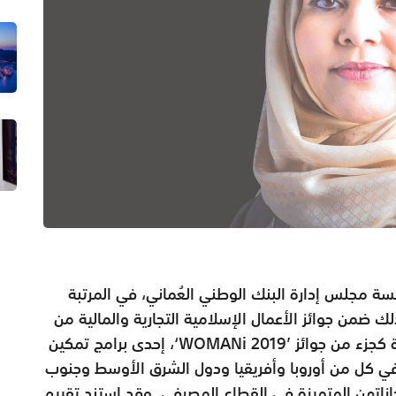
سة مجلس إدارة البنك الوطني العُماني، في المرتبة
لك ضمن جوائز الأعمال الإسلامية التجارية والمالية من
جامعة كامبريدج لعام 2019. وقد مُنحت الجائزة كجزء من جوائز ’WOMANi 2019‘، إحدى برامج تمكين
ار أفضل 300 إمرأة مؤثرة في كل من أوروبا وأفريقيا ودول الشرق الأوسط وجنوب
ازاتهن المتميزة في القطاع المصرفي. وقد استند تقييم