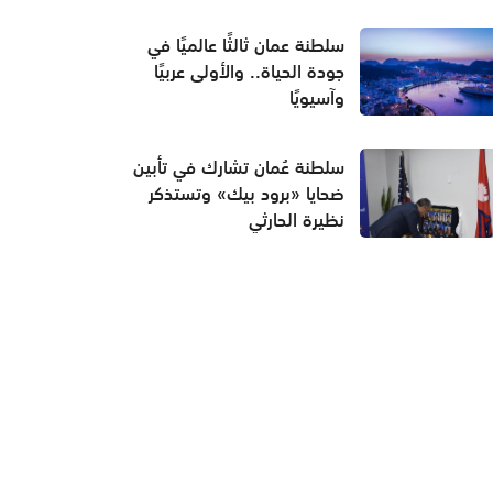
سلطنة عمان ثالثًا عالميًا في
جودة الحياة.. والأولى عربيًا
وآسيويًا
سلطنة عُمان تشارك في تأبين
ضحايا «برود بيك» وتستذكر
نظيرة الحارثي