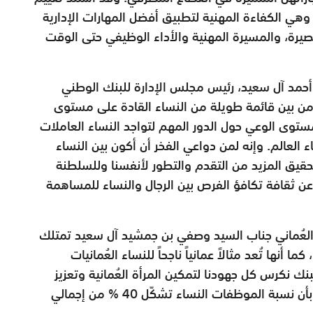
لا وهي الكفاءة المهنية لتطبيق أفضل المهارات الإدارية
لبصيرة، والمسيرة المهنية والأداء الوظيفي حتى الوقت
أحمد آل سعيد، رئيس مجلس الإدارة للبنك الوطني
ير من بين قائمة طويلة من النساء القادة على مستوى
ستوى الوعي حول الدور المهم لتواجد النساء العاملات
 العالم. وإنه لمن دواعي الفخر أن أكون بين النساء
حقيق المزيد من التقدم والتطور لأنفسنا وللسلطنة
م عن ثقافة تكافؤ الفرص بين الرجال والنساء للمساهمة
ي العُماني جناب السيد وصفي بن جمشيد آل سعيد تمتلك
نها تُعد مثالاً عمانياً ناجحاً للنساء العُمانيات
نك نكرس كل جهودنا لتمكين المرأة العُمانية وتعزيز
دورها القيادي داخل وخارج البنك. كما أننا نفخر بأن نسبة الموظفات النساء تشكّل 40 % من إجمالي