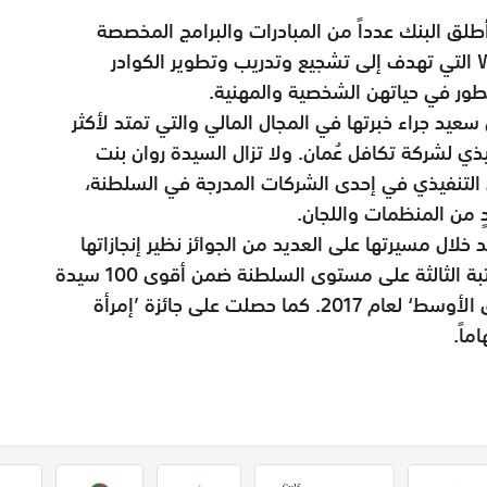
أطلق البنك عدداً من المبادرات والبرامج المخصصة
لدعم المرأة من ضمنها مبادرة Women@NBO التي تهدف إلى تشجيع وتدريب وتطوير الكوادر
تطور في حياتهن الشخصية والمهنية.
عيد جراء خبرتها في المجال المالي والتي تمتد لأكثر
تنفيذي لشركة تكافل عُمان. ولا تزال السيدة روان بنت
التنفيذي في إحدى الشركات المدرجة في السلطنة،
 من المنظمات واللجان.
لال مسيرتها على العديد من الجوائز نظير إنجازاتها
المهنية والشخصية، حيث جاءت مؤخراً في المرتبة الثالثة على مستوى السلطنة ضمن أقوى 100 سيدة
أعمال عربية وفقاً لتصنيف مجلة ’فوربس الشرق الأوسط‘ لعام 2017. كما حصلت على جائزة ’إمرأة