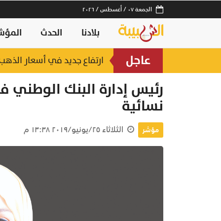
الجمعة ٠٧ / أغسطس / ٢٠٢٦
بلادنا
الحدث
المؤش
عاجل
ارتفاع جديد في أسعار الذهب.. وعيار 21 عند 2
نسائية
الثلاثاء ٢٥/يونيو/٢٠١٩ ١٣:٣٨ م
مؤشر