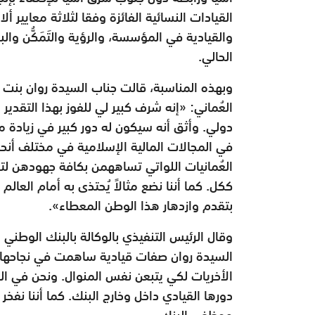
القيادات النسائية الفائزة وفقا لثلاثة معايير أ
والقيادية في المؤسسة، والرؤية والتَمَكُّن وا
الحالي.
وبهذه المناسبة، قالت جناب السيدة روان بنت 
العُماني: «إنه شرف كبير لي للفوز بهذا التقد
دولي. وأثق أنه سيكون له دور كبير في زيادة م
في المجالات المالية الإسلامية في مختلف أنحاء
العُمانيات اللواتي تساههمن بكافة جهودهن لت
ككل. كما أننا نضع مثالاً يُحتذى به أمام العال
بتقدم وازدهار هذا الوطن المعطاء».
وقال الرئيس التنفيذي بالوكالة بالبنك الوطن
السيدة روان صفات قيادية ساهمت في نجاحها، كما أ
الأخريات لكي يتبعن نفس المنوال. ونحن في الب
موظفي البنك.