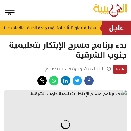
عاجل
سلطنة عمان ثالثًا عالميًا في جودة الحياة.. والأولى عربيًا وآسيويًا
منذ ٣ ساعات
بدء برنامج مسرح الإبتكار بتعليمية
جنوب الشرقية
الثلاثاء ٢٥/يونيو/٢٠١٩ ١٣:١٢ م
بلادنا