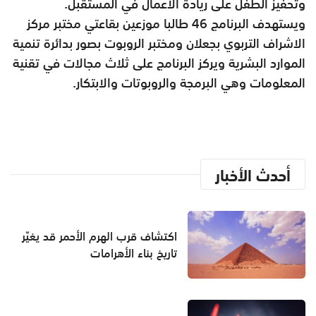
وتحفيز الطفل على ريادة الأعمال في المستقبل.
ويستهدف البرنامج 46 طالبا موزعين بقاعتي مختبر مركز
الاشراف التربوي بجعلان ومختبر الروبوت بصور بدائرة تنمية
الموارد البشرية ويركز البرنامج على ثلاث مجالات في تقنية
المعلومات وهي البرمجة والروبوتات والابتكار.
أحدث الأخبار
اكتشاف قرب الهرم الأحمر قد يغيّر
تاريخ بناء الأهرامات