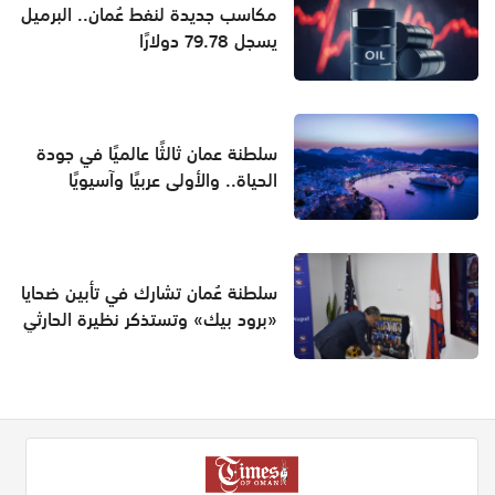
مكاسب جديدة لنفط عُمان.. البرميل
يسجل 79.78 دولارًا
سلطنة عمان ثالثًا عالميًا في جودة
الحياة.. والأولى عربيًا وآسيويًا
سلطنة عُمان تشارك في تأبين ضحايا
«برود بيك» وتستذكر نظيرة الحارثي