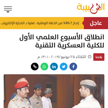
عاجل
إصابة 5 أشخاص وحريق بمصفاة نفط روسية في هجوم لمسيرات أوكرانية
إنجاز 86.7% من الخطة الوطنية.. قفزة بـ التجارة الإلكترونية في سلطنة عُمان
منذ ٤ ساعات
انطلاق الأسبوع العلمي الأول
للكلية العسكرية التقنية
الثلاثاء ٢٥/يونيو/٢٠١٩ ١٣:١٠ م
بلادنا