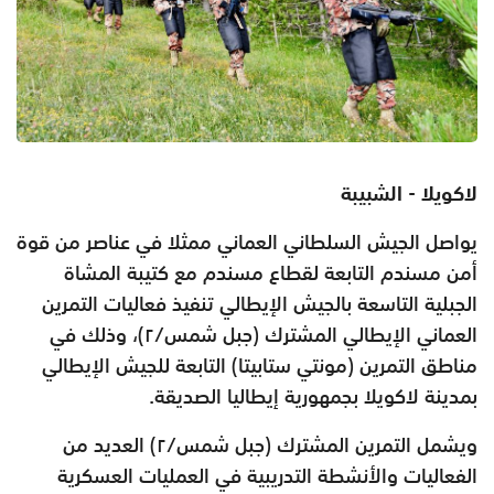
لاكويلا - الشبيبة
يواصل الجيش السلطاني العماني ممثلا في عناصر من قوة
أمن مسندم التابعة لقطاع مسندم مع كتيبة المشاة
الجبلية التاسعة بالجيش الإيطالي تنفيذ فعاليات التمرين
العماني الإيطالي المشترك (جبل شمس/‏٢)، وذلك في
مناطق التمرين (مونتي ستابيتا) التابعة للجيش الإيطالي
بمدينة لاكويلا بجمهورية إيطاليا الصديقة.
ويشمل التمرين المشترك (جبل شمس/‏٢) العديد من
الفعاليات والأنشطة التدريبية في العمليات العسكرية