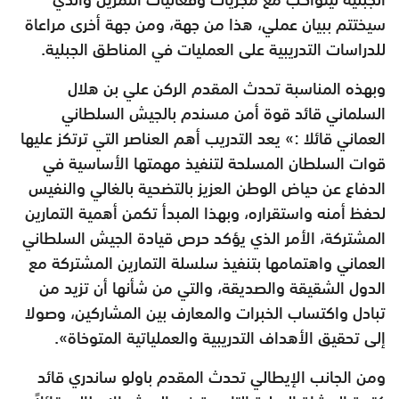
سيختتم ببيان عملي، هذا من جهة، ومن جهة أخرى مراعاة
للدراسات التدريبية على العمليات في المناطق الجبلية.
وبهذه المناسبة تحدث المقدم الركن علي بن هلال
السلماني قائد قوة أمن مسندم بالجيش السلطاني
العماني قائلا :» يعد التدريب أهم العناصر التي ترتكز عليها
قوات السلطان المسلحة لتنفيذ مهمتها الأساسية في
الدفاع عن حياض الوطن العزيز بالتضحية بالغالي والنفيس
لحفظ أمنه واستقراره، وبهذا المبدأ تكمن أهمية التمارين
المشتركة، الأمر الذي يؤكد حرص قيادة الجيش السلطاني
العماني واهتمامها بتنفيذ سلسلة التمارين المشتركة مع
الدول الشقيقة والصديقة، والتي من شأنها أن تزيد من
تبادل واكتساب الخبرات والمعارف بين المشاركين، وصولا
إلى تحقيق الأهداف التدريبية والعملياتية المتوخاة».
ومن الجانب الإيطالي تحدث المقدم باولو ساندري قائد