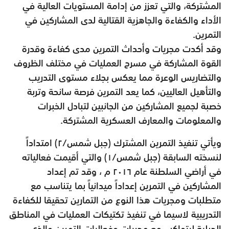
المشتركة، والتي تعزز من إدامة المستويات العالية في
الأداء والكفاءة والجاهزية القتالية لدى المشاركين في
التمرين.
وقد أكدت مجريات وأحداث التمرين مدى كفاءة وقدرة
القوة المشاركة في مسرح العمليات في مختلف الظروف
والتضاريس الوعرة مما يعكس بجلاء مستوى التدريب
والتأهيل العاليين، كما يعد التمرين فرصة سانحة وتربة
خصبة لجميع المشاركين من الجانبين لتبادل الخبرات
والمعلومات والمعارف العسكرية المشتركة.
ويأتي تنفيذ التمرين المشترك (جبل شمس/‏٢) امتداداً
لنسخته السابقة (جبل شمس/‏١) والتي أقيمت فعالياته
في أراضي السلطنة عام ٢٠١٦ م ، وقد تم إعداد
المشاركين في التمرين إعداداً ميدانياً بما يتناسب مع
متطلبات ومجريات هذا النوع من التمارين تحقيقا للكفاءة
التدريبية لاسيما في تنفيذ تكتيكات العمليات في المناطق
الجبلية ليتواكب مع مجريات وفعاليات التمرين والذي