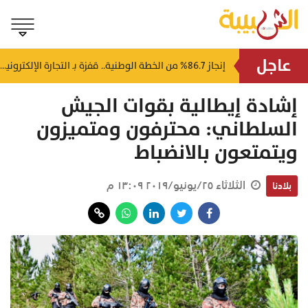
عاجل
إصابة 5 أشخاص وحريق بمصفاة نفط روسية في هجوم لمسيرات أوكرانية
إنجاز 86.7% من الخطة الوطنية.. قفزة بـ التجارة الإلكترونية في سلطنة عُمان
منذ ٣ ساعات
إشادة إيطالية بقوات الجيش
السلطاني: محترفون ومتميزون
ويتمتعون بالانضباط
الثلاثاء ٢٥/يونيو/٢٠١٩ ١٣:٠٩ م
بلادنا