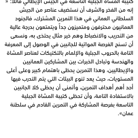
كتيبة المشاة الجبلية التاسعة في الجيش الإيطالي قائلاً: «
إنه من الفخر والشرف أن نستضيف عناصر من الجيش
السلطاني العماني في هذا التمرين المشترك، فالجنود
العمانيون محترفون ومتميزون جداً ويتمتعون بدرجة عالية
من التدريب والانضباط وهم خير مثال يحتذى به، ونسعى
أن تسنح الفرصة المواتية للجانبين في الوصول إلى المعرفة
التامة بالحروب الجبلية والإلمام بالتكتيكات لعناصر المشاة
والهندسة وتبادل الخبرات بين المشاركين العمانيين
والإيطاليين، وهذا التمرين يحظى باهتمام كبير وعلى أعلى
المستويات، حيث يعد تنوع البيئات التي يتم التدرب فيها
أحد أهم أهداف التمرين، وأتمنى أن يحظى كلا الجانبين
بالاستفادة التامة، وأن تحظى كتيبة المشاة الجبلية
التاسعة بفرصة المشاركة في التمرين القادم في سلطنة
عمان».