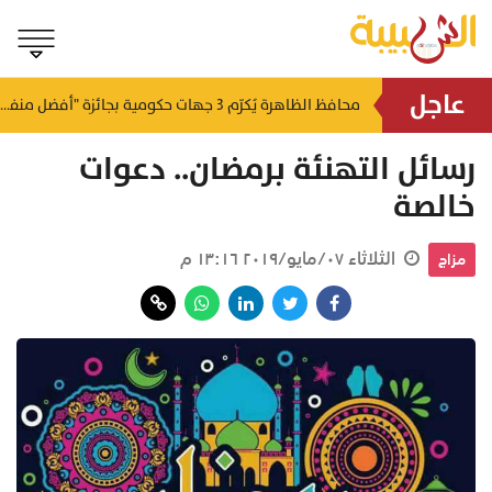
عاجل
لتطوير البنى الأساسية.. "الثروة الزراعية" توقع اتفاقية التصميم والإشراف لمدينة الصناعات السمكية
محافظ الظاهرة يُكرّم 3 جهات حكومية بجائزة "أفضل منفذ تقديم خدمة" لعام 2025
منذ ١٥ ساعة
منذ ١٦ ساعة
رسائل التهنئة برمضان.. دعوات
خالصة
الثلاثاء ٠٧/مايو/٢٠١٩ ١٣:١٦ م
مزاج