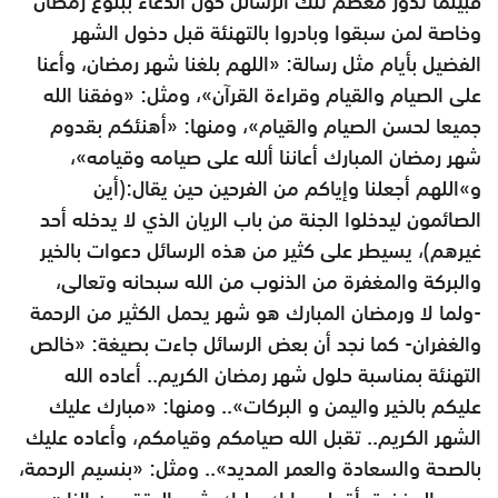
فبينما تدور معظم تلك الرسائل حول الدعاء ببلوغ رمضان
وخاصة لمن سبقوا وبادروا بالتهنئة قبل دخول الشهر
الفضيل بأيام مثل رسالة: «اللهم بلغنا شهر رمضان، وأعنا
على الصيام والقيام وقراءة القرآن»، ومثل: «وفقنا الله
جميعا لحسن الصيام والقيام»، ومنها: «أهنئكم بقدوم
شهر رمضان المبارك أعاننا ألله على صيامه وقيامه»،
و»اللهم أجعلنا وإياكم من الفرحين حين يقال:(أين
الصائمون ليدخلوا الجنة من باب الريان الذي لا يدخله أحد
غيرهم)، يسيطر على كثير من هذه الرسائل دعوات بالخير
والبركة والمغفرة من الذنوب من الله سبحانه وتعالى،
-ولما لا ورمضان المبارك هو شهر يحمل الكثير من الرحمة
والغفران- كما نجد أن بعض الرسائل جاءت بصيغة: «خالص
التهنئة بمناسبة حلول شهر رمضان الكريم.. أعاده الله
عليكم بالخير واليمن و البركات».. ومنها: «مبارك عليك
الشهر الكريم.. تقبل الله صيامكم وقيامكم، وأعاده عليك
بالصحة والسعادة والعمر المديد».. ومثل: «بنسيم الرحمة،