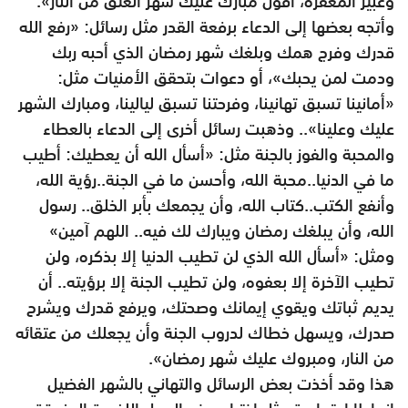
وعبير المغفرة، أقول مبارك عليك شهر العتق من النار».
وأتجه بعضها إلى الدعاء برفعة القدر مثل رسائل: «رفع الله
قدرك وفرج همك وبلغك شهر رمضان الذي أحبه ربك
ودمت لمن يحبك»، أو دعوات بتحقق الأمنيات مثل:
«أمانينا تسبق تهانينا، وفرحتنا تسبق ليالينا، ومبارك الشهر
عليك وعلينا».. وذهبت رسائل أخرى إلى الدعاء بالعطاء
والمحبة والفوز بالجنة مثل: «أسأل الله أن يعطيك: أطيب
ما في الدنيا..محبة الله، وأحسن ما في الجنة..رؤية الله،
وأنفع الكتب..كتاب الله، وأن يجمعك بأبر الخلق.. رسول
الله، وأن يبلغك رمضان ويبارك لك فيه.. اللهم آمين»
ومثل: «أسأل الله الذي لن تطيب الدنيا إلا بذكره، ولن
تطيب الآخرة إلا بعفوه، ولن تطيب الجنة إلا برؤيته.. أن
يديم ثباتك ويقوي إيمانك وصحتك، ويرفع قدرك ويشرح
صدرك، ويسهل خطاك لدروب الجنة وأن يجعلك من عتقائه
من النار، ومبروك عليك شهر رمضان».
هذا وقد أخذت بعض الرسائل والتهاني بالشهر الفضيل