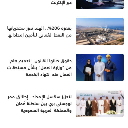
عبر الإنترنت
بقفزة 206%.. الهند تعزز مشترياتها
من النفط العُماني لتأمين إمداداتها
حقوق صانها القانون.. تعميم هام
من "وزارة العمل" بشأن مستحقات
العمال عند انتهاء الخدمة
لتعزيز سلاسل الإمداد.. إطلاق ممر
لوجستي بري بين سلطنة عُمان
والمملكة العربية السعودية