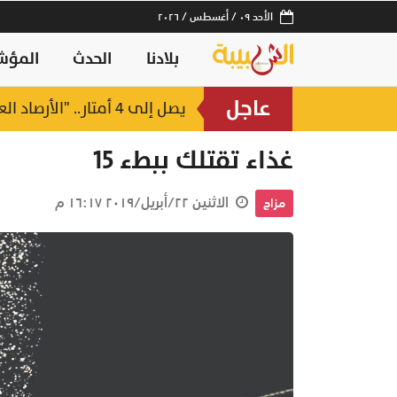
الأحد ٠٩ / أغسطس / ٢٠٢٦
بلادنا
الحدث
المؤش
عاجل
يصل إلى 4 أمتار.. "الأرصاد العمانية" تحذر من موج هائج على سواحل بحر العرب
أكثر من 471 مليون ريال.. تمويلات ضخمة من بنك الإسكان العُماني في جنوب الباطنة والبريمي
غذاء تقتلك ببطء 15
الاثنين ٢٢/أبريل/٢٠١٩ ١٦:١٧ م
مزاج