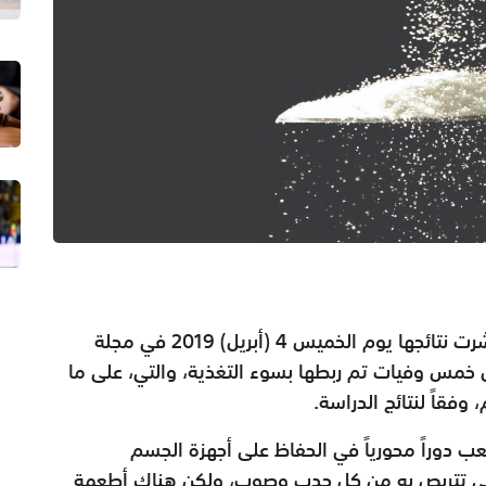
وفقاً لدراسة بريطانية أجريت في 195 دولة ونشرت نتائجها يوم الخميس 4 (أبريل) 2019 في مجلة
 خمس وفيات تم ربطها بسوء التغذية، والتي، على ما
 وفقاً لنتائج الدراسة.
عب دوراً محورياً في الحفاظ على أجهزة الجسم
تي تتربص به من كل حدب وصوب، ولكن هناك أطعمة