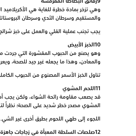
9رقائق البطاطا المقرمشة
وهي تزخر بمادة خطرة للغاية هي الأكريلاميد ال
والمستقيم وسرطان الثدي وسرطان البروستاتا.
يجب تجنب عملية القلي والعمل على خبز شرائح ا
10الخبز الأبيض
وهو يصنع من الحبوب المقشورة التي جردت من
والمعادن، وهذا ما يجعله غير جيد للصحة، ويعر
تناول الخبز الأسمر المصنوع من الحبوب الكاملة
11اللحم المشوي
قد يصعب مقاومة رائحة الشواء، ولكن يجب أخذ
المشوي مصدر خطر شديد على الصحة؛ نظراً لتش
اللجوء إلى طهي اللحوم بطرق أخرى غير الشي.
12صلصات السلطة المعبأة في زجاجات جاهزة