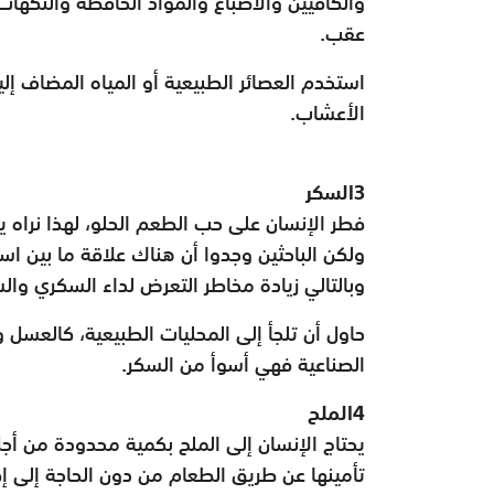
والكافيين والأصباغ والمواد الحافظة والنكها
عقب.
استخدم العصائر الطبيعية أو المياه المضاف إل
الأعشاب.
3السكر
فطر الإنسان على حب الطعم الحلو، لهذا نراه ي
ولكن الباحثين وجدوا أن هناك علاقة ما بين اس
وبالتالي زيادة مخاطر التعرض لداء السكري وا
حاول أن تلجأ إلى المحليات الطبيعية، كالعسل 
الصناعية فهي أسوأ من السكر.
4الملح
يحتاج الإنسان إلى الملح بكمية محدودة من 
تأمينها عن طريق الطعام من دون الحاجة إلى إض