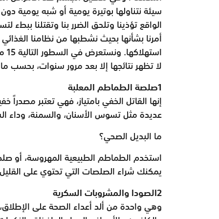
سيئة نتناولها بوتيرة يومية أو شبه يومية دو
الواقع تؤذينا وتلحق الضرر بنا وتقتلنا ببطء لت
أمرنا بشأنها بحيث نشطبها من نظامنا الغذائي
است
لا تظهر نتائجها إلا بعد مرور سنوات، بحسب 
1صلصة الطماطم المعلبة
إنها القاتل الخفي بامتياز، فهي تعتبر مصدراً خ
عديدة مثل تسوس الأسنان، والسمنة، وداء السك
ما البديل الصحي؟
استخدم الطماطم الطبيعية المهروسة، أو صلصة 
يمكنك شراء الصلصات التي تحتوي على القليل
2الصودا والمشروبات السكرية
وهي واحدة من ألد أعداء الصحة على الإطلاق، 