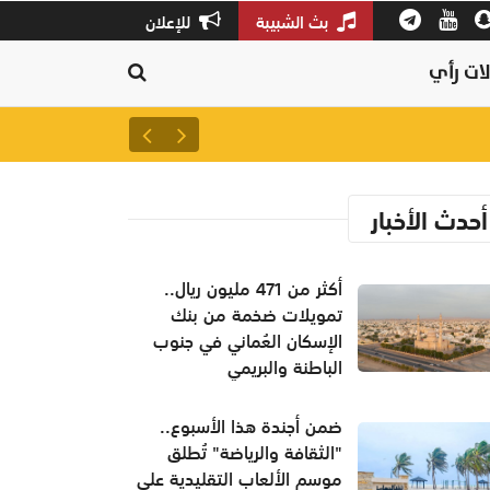
بث الشبيبة
للإعلان
ات رأي
بمشاركة 100 باحث وباحثة.. انطلاق فعاليات "منتدى المهارات البحثية" الخامس بالسلطنة
منذ ٣ دقائق
أحدث الأخبار
أكثر من 471 مليون ريال..
تمويلات ضخمة من بنك
الإسكان العُماني في جنوب
الباطنة والبريمي
ضمن أجندة هذا الأسبوع..
"الثقافة والرياضة" تُطلق
موسم الألعاب التقليدية على