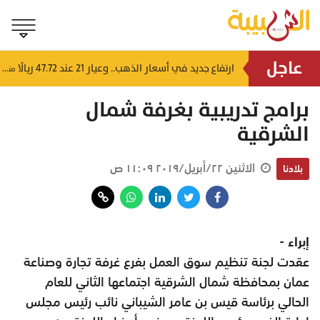
عاجل
4 إرشادات من شرطة عُمان السلطانية للقيادة في الأجواء المغبرة
ارتفاع جديد في أسعار الذهب.. وعيار 21 عند 47.72 ريالًا
منذ ٥ ساعات
منذ ٥ ساعات
برامج تدريبية بغرفة شمال
الشرقية
الاثنين ٢٢/أبريل/٢٠١٩ ١١:٠٩ ص
بلادنا
إبراء -
عقدت لجنة تنظيم سوق العمل بفرع غرفة تجارة وصناعة
عمان بمحافظة شمال الشرقية اجتماعها الثاني للعام
الحالي برئاسة قيس بن عامر الشيباني نائب رئيس مجلس