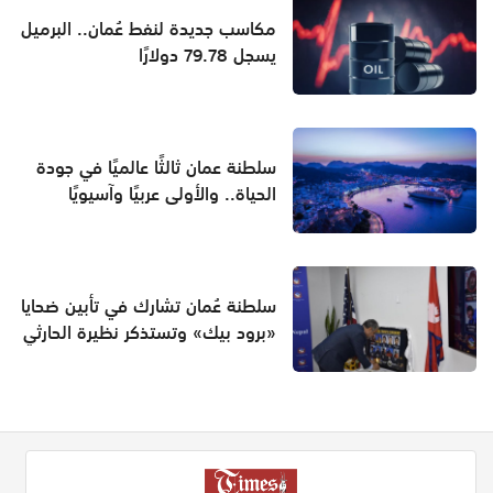
مكاسب جديدة لنفط عُمان.. البرميل
يسجل 79.78 دولارًا
سلطنة عمان ثالثًا عالميًا في جودة
الحياة.. والأولى عربيًا وآسيويًا
سلطنة عُمان تشارك في تأبين ضحايا
«برود بيك» وتستذكر نظيرة الحارثي