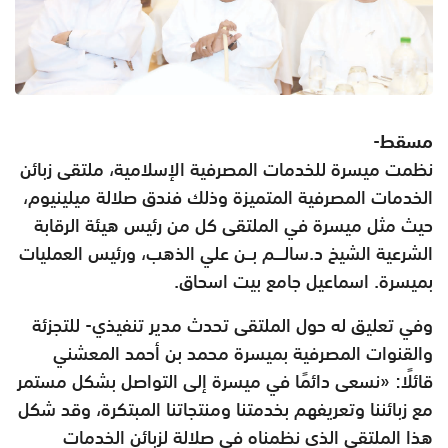
مسقط-
نظمت ميسرة للخدمات المصرفية الإسلامية، ملتقى زبائن
الخدمات المصرفية المتميزة وذلك فندق صلالة ميلينيوم،
حيث مثل ميسرة في الملتقى كل من رئيس هيئة الرقابة
الشرعية الشيخ د.سالـــم بــن علي الذهب، ورئيس العمليات
بميسرة. اسماعيل جامع بيت اسحاق.
وفي تعليق له حول الملتقى تحدث مدير تنفيذي- للتجزئة
والقنوات المصرفية بميسرة محمد بن أحمد المعشني
قائلًا: «نسعى دائمًا في ميسرة إلى التواصل بشكل مستمر
مع زبائننا وتعريفهم بخدمتنا ومنتجاتنا المبتكرة، وقد شكل
هذا الملتقى الذي نظمناه في صلالة لزبائن الخدمات