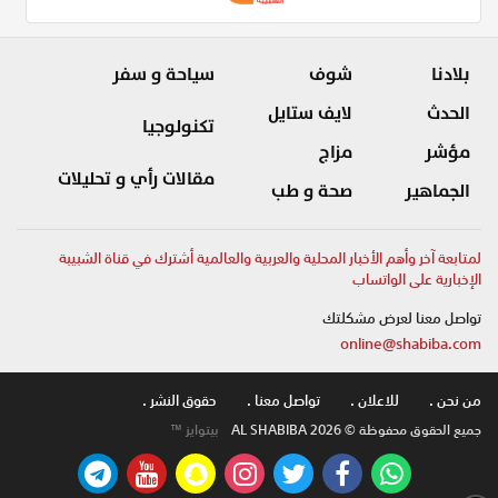
بلادنا
شوف
سياحة و سفر
الحدث
لايف ستايل
تكنولوجيا
مؤشر
مزاج
مقالات رأي و تحليلات
الجماهير
صحة و طب
لمتابعة آخر وأهم الأخبار المحلية والعربية والعالمية أشترك في قناة الشبيبة
الإخبارية على الواتساب
تواصل معنا لعرض مشكلتك
online@shabiba.com
من نحن .
للاعلان .
تواصل معنا .
حقوق النشر .
جميع الحقوق محفوظة © AL SHABIBA 2026
بيتوايز ™