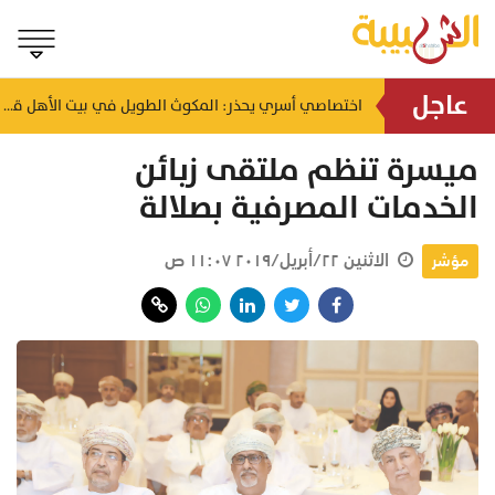
عاجل
إلغاء أو تأخير الرحلات.. متى تستحق تعويضًا يصل إلى 260 ريالًا عمانيًا؟
اختصاصي أسري يحذر: المكوث الطويل في بيت الأهل قد يهدد استقرار الحياة الزوجية
منذ ٤ ساعات
ميسرة تنظم ملتقى زبائن
الخدمات المصرفية بصلالة
الاثنين ٢٢/أبريل/٢٠١٩ ١١:٠٧ ص
مؤشر