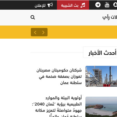
بث الشبيبة
للإعلان
ات رأي
شركتان حكوميتان مصريتان تفو
أحدث الأخبار
شركتان حكوميتان مصريتان
تفوزان بصفقة ضخمة في
سلطنة عمان
أولوية البيئة والموارد
الطبيعية برؤية ’عُمان 2040’:
جهودٌ متواصلةٌ لتعزيز مكانة
سلطنة عُمان عالميًّا