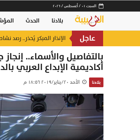
السبت ٠١ / أغسطس / ٢٠٢٦
بلادنا
الحدث
المؤش
عاجل
جوزات
الإنذار المبكر يُحذر.. رصد نشاط 
منذ ٤ ساعات
بالتفاصيل والأسماء.. إنجاز
أكاديمية الإبداع العربي بال
الأحد ٢٠/يناير/٢٠١٩ ١٨:٥٦ م
بلادنا