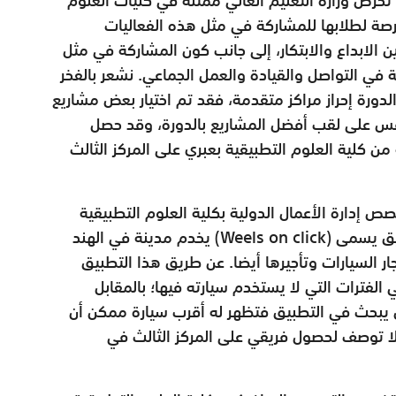
لفرصة لطلابها للمشاركة في مثل هذه الفعاليات
 الابداع والابتكار، إلى جانب كون المشاركة في مثل
في التواصل والقيادة والعمل الجماعي. نشعر بالفخر
لدورة إحراز مراكز متقدمة، فقد تم اختيار بعض مشاريع
فس على لقب أفضل المشاريع بالدورة، وقد حصل
ن كلية العلوم التطبيقية بعبري على المركز الثالث
صص إدارة الأعمال الدولية بكلية العلوم التطبيقية
بعبري: كنت ضمن فريق يعمل على فكرة لتطبيق يسمى (Weels on click) يخدم مدينة في الهند
ر السيارات وتأجيرها أيضا. عن طريق هذا التطبيق
فترات التي لا يستخدم سيارته فيها؛ بالمقابل
 يبحث في التطبيق فتظهر له أقرب سيارة ممكن أن
 لا توصف لحصول فريقي على المركز الثالث في