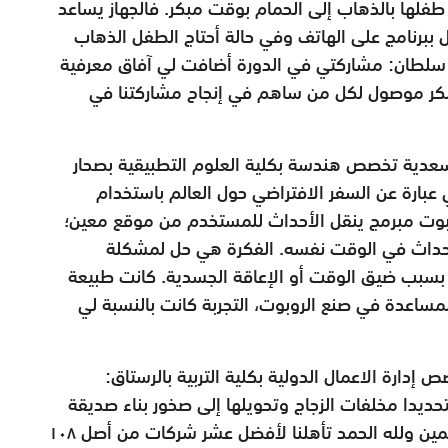
 طفلها بالذهاب إلى الحمام بوقت مبكر. فالجهاز يساعد
 ببرنامج على الهاتف وفي حالة أحتاج الطفل الذهاب
 سلطان: مشاركتي في الدورة أضافت لي آفاق معرفية
الشكر موصول لكل من ساهم في إنجاح مشاركتنا في
سعدية تخصص هندسة بكلية العلوم التطبيقية بصحار
تها: كانت فكرة شركتنا V-Tour وهي عبارة عن السفر الافتراضي حول العالم باستخدام
وبوت مبرمج ينقل الأحداث للمستخدم من موقع معين؛
أحداث في الوقت نفسه. الفكرة هي حل لمشكلة
ر بسبب ضيق الوقت أو الإعاقة الجسدية. كانت طبيعة
مساعدة في صنع الروبوت، التجربة كانت بالنسبة لي
دارة الاعمال الدولية بكلية التربية بالرستاق:
حديدا مخلفات الزجاج وتحويلها إلى صخور بناء صديقة
للبيئة. الفكرة لاقت إعجاب كبير من قِبل المحكمين ولله الحمد تأهلنا لأفضل عشر شركات من أصل ١٠٨