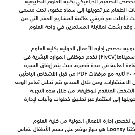
خصص التصميم الجرافيكي بكلية العلوم التطبيقية
ات الطعام عبر تحويلها إلى سماد عضوي تحت مسمى
 توصف حيث تـأهلت مع فريقي لقائمة المشاريع العشر التي من
ة، وقد رشحت لمقابلة المستمرين في واحة العلوم
توبية تخصص إدارة الأعمال الدولية بكلية العلوم
التطبيقية بنزوى: عملت مع فريقي على فكرة اسميناها(FlyCV) تخدم موظفي الموارد البشرية في
اءة العالية في مدة قصيرة، حيث يتم إرفاق السيرة
الذاتية في موقع الويب على شكل فيديو مدته ٣٠ ثانيه مع مرفقات PDF من قبل الأشخاص الباحثين
استشارات. ومن خلال الفيديو يتم تحليل تعابير الوجه
الشخص المتقدم للوظيفة. من خلال هذه التجربة
لها إلى استثمار عبر تطبيق خطوات وآليات لإدارة
تخصص إدارة الاعمال الدولية من كلية العلوم
التطبيقية بصلالة عن مشاركته: كانت فكرة شركتنا Loonsy هو جهاز يوضع على جسم الأطفال لقياس