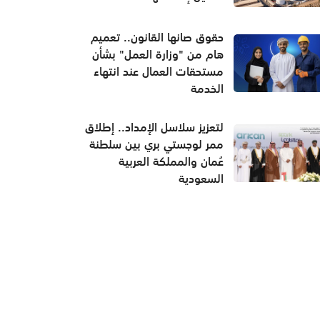
حقوق صانها القانون.. تعميم
هام من "وزارة العمل" بشأن
مستحقات العمال عند انتهاء
الخدمة
لتعزيز سلاسل الإمداد.. إطلاق
ممر لوجستي بري بين سلطنة
عُمان والمملكة العربية
السعودية