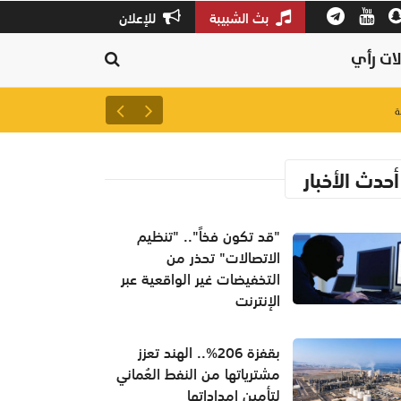
بث الشبيبة
للإعلان
ات رأي
لتعزيز سلاسل الإمداد.. إطلاق 
أحدث الأخبار
"قد تكون فخاً".. "تنظيم
الاتصالات" تحذر من
التخفيضات غير الواقعية عبر
الإنترنت
بقفزة 206%.. الهند تعزز
مشترياتها من النفط العُماني
لتأمين إمداداتها