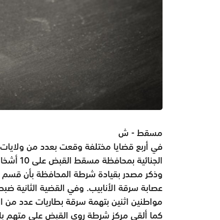
مسقط - ش
في أربع قضايا مختلفة وقعت بعدد من ولايات
الجنائية بمحافظة مسقط القبض على 10 أشخاص من جنسيات مختلفة متهمين بارتكاب جرائم السرقة.
وذكر مصدر بقيادة شرطة المحافظة بأن قسم ا
عصابة سرقة الأنابيب. وفي القضية الثانية ضب
مواطنين اثنين بتهمة سرقة بطاريات عدد من ال
كما ألقى مركز شرطة روي القبض على متهم بال