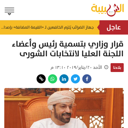
عاجل
«ماذا لو اندلع حريق بالقرب منك؟».. «الدفاع المدني» يوضح خطوات التصرف السليم والإخلاء الآمن
جهاز الضرائب يُلزم الخاضعين لـ «القيمة المضافة» بإصدار الفواتير الضريبية إلكترونياً
منذ ٣٠ دقيقة
قرار وزاري بتسمية رئيس وأعضاء
اللجنة العليا لانتخابات الشورى
الأحد ٢٠/يناير/٢٠١٩ ١٣:١٠ م
بلادنا