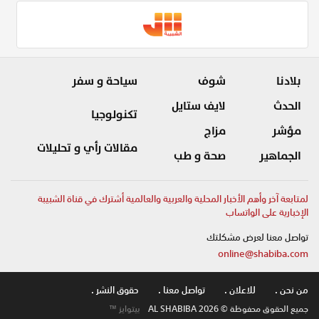
بلادنا
شوف
سياحة و سفر
الحدث
لايف ستايل
تكنولوجيا
مؤشر
مزاج
مقالات رأي و تحليلات
الجماهير
صحة و طب
لمتابعة آخر وأهم الأخبار المحلية والعربية والعالمية أشترك في قناة الشبيبة
الإخبارية على الواتساب
تواصل معنا لعرض مشكلتك
online@shabiba.com
من نحن .
للاعلان .
تواصل معنا .
حقوق النشر .
جميع الحقوق محفوظة © AL SHABIBA 2026
بيتوايز ™