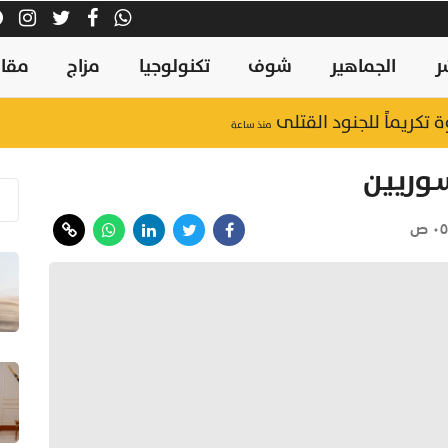
ر
الجماهير
شوف
تكنولوجيا
مزاج
مقال
ة تكريماً للجنود القتلى
منذ ساعة
ـوريين