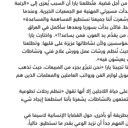
من أجل قضية. فتُطلعنا يارا أن السبب يُعزى إلى «الرغبة
أت مسيرتي المهنية مع الجمعيات الخيرية. وعندما
 وشعرت أننا جميعنا نستطيع المساهمة والمساعدة»
 فالآن بدأت بسوريا وبعدها سأكمل في العراق
ن يقدّم يد العون، فمن يساعد!!». واختارت يارا
مؤسسين ولأن نشاطاتها عزيزة على قلبها. وتطلعنا
ية حيث نُنظم ورشات عمل وورش علاج فني، ونشاطات
ي يعيشون فيه».
جيبنا يارا «نحن نتبرّع بجزء من المبيعات، حيث تذهب
وتمويل لوازم الفن ورواتب العاملين والمعلمات الذين هم
لى حياة اللاجئين إلا أنها تقول «ننظم رحلات تطوعية
متعون بالنشاطات، يشعرنا بأننا استطعنا إيجاد شيء
ريقة أو بأخرى، حول القضايا الإنسانية لاسيما في
المهم جداً أن نزيد الوعي بقدر ما نستطيع. حالياً،