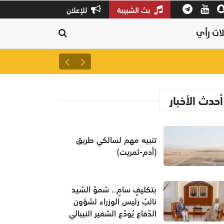
بث الشبيبة
للإعلان
ات رأي
تنبيه مهم لسالكي طريق (أدم-ث
أحدث الأخبار
تنبيه مهم لسالكي طريق
(أدم-ثمريت)
بتكليفٍ سامٍ.. سُموّ السّيد
نائبُ رئيس الوزراء لشؤون
الدّفاع يُودّع السّفير النيبالي