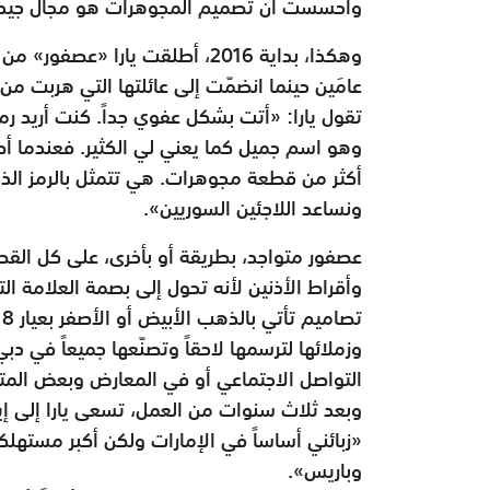
وأحسست أن تصميم المجوهرات هو مجال جيد
وهكذا، بداية 2016، أطلقت يارا 
تقول يارا: «أتت بشكل عفوي جداً. كنت أريد رم
وهو اسم جميل كما يعني لي الكثير. فعندما أص
أكثر من قطعة مجوهرات. هي تتمثل بالرمز الذي 
ونساعد اللاجئين السوريين».
عصفور متواجد، بطريقة أو بأخرى، على كل القطع
وأقراط الأذنين لأنه تحول إلى بصمة العلامة الت
وزملائها لترسمها لاحقاً وتصنّعها جميعاً في 
التواصل الاجتماعي أو في المعارض وبعض المتا
وبعد ثلاث سنوات من العمل، تسعى يارا إلى إي
«زبائني أساساً في الإمارات ولكن أكبر مستهلك
وباريس».