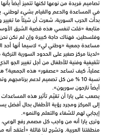
تصاميم فريدة من نوعها لكنها تتميز أيضاً بأنها 
في المساعدة والدعم والقيام بشيء لوطني. بد
بدأت الحرب السورية، شعرت أن شيئاً ما تغيير
متابعة «قلت لنفسي هذه قضية الشرق الأوسط.
وفلسطين، فهناك حاجة كبيرة وإن لم نكن نحن م
مساعدة جمعية «وطني لي» لاسيما أنها أحد ال
«لدينا مركز صغير على الحدود السورية الترك
تثقيفية وفنية للأطفال من أجل تغيير الجو الذ
عملياً، كيف تساعد «عصفور» هذه الجمعية؟ هنا ت
نسبة 10 % من كل تصميم لدعم برنامجهم 
أيضاً نازحون سوريون».
يصعب على يارا أن تقيّم تأثير هذه المساعدات ع
إلى المركز ومجرد رؤية الأطفال بحال أفضل يست
إيجابي لهم للشفاء والتعلم والنمو».
وترى يارا أنه من واجب كل مصمم رفع الوعي، بط
منطقتنا العربية. وتشرح لنا قائلة «أعتقد أنه من 