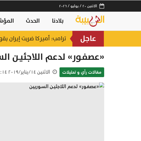
الاثنين ٢٠ / يوليو / ٢٠٢٦
بلادنا
الحدث
المؤش
عاجل
ترامب: أميركا ضربت إيران بقو
«عصفـور» لدعم اللاجئيـن الس
الاثنين ١٤/يناير/٢٠١٩ ٠٥:١٤ ص
مقالات رأي و تحليلات