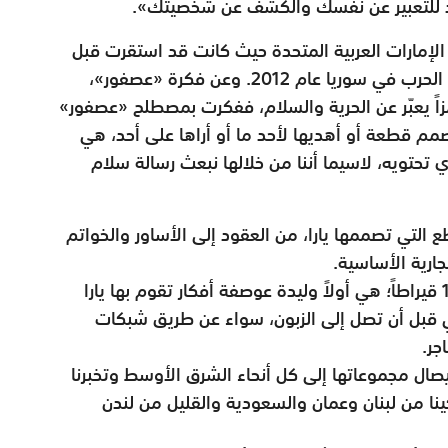
 للتعبير عن نفسك والكشف عن شخصيتك».
«عصفور» من الإمارات العربية المتحدة حيث كانت قد استقرت قبل
عامَين حينما انضمّت إلى عائلتها التي هربت من الحرب في سوريا عام 2012. وعن فكرة «عصفور»،
زاً يعبّر عن الحرية والسلام، ففكرت بمصطلح «عصفور»
مم قطعة أو أهديها لأحد ما أو أراها على أحد، هي
تحتويه، لاسيما أننا من خلالها نبعث رسالة سلام
 التي تصممها يارا، من العقود إلى الأساور والخواتم
جارية الأساسية.
تصاميم تأتي بالذهب الأبيض أو الأصفر بعيار 18 قيراطاً؛ هي أولاً وليدة عوصفة أفكار تقوم بها يارا
دبي قبل أن تصل إلى الزبون، سواء عن طريق شبكات
جر.
صال مجموعاتها إلى كل أنحاء الشرق الأوسط وتخبرنا
ينا من لبنان وعمان والسعودية والقليل من لندن