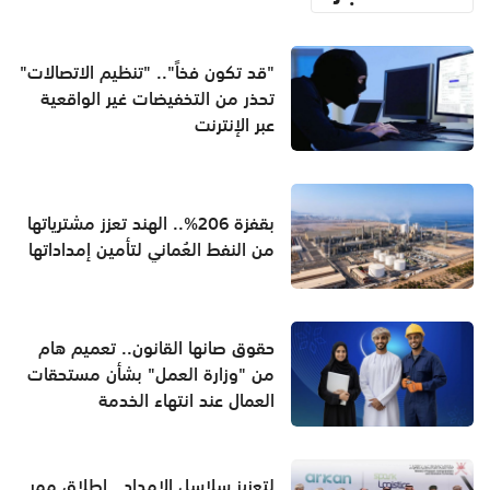
"قد تكون فخاً".. "تنظيم الاتصالات"
تحذر من التخفيضات غير الواقعية
عبر الإنترنت
بقفزة 206%.. الهند تعزز مشترياتها
من النفط العُماني لتأمين إمداداتها
حقوق صانها القانون.. تعميم هام
من "وزارة العمل" بشأن مستحقات
العمال عند انتهاء الخدمة
لتعزيز سلاسل الإمداد.. إطلاق ممر