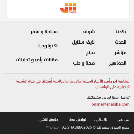
بلادنا
شوف
سياحة و سفر
الحدث
لايف ستايل
تكنولوجيا
مؤشر
مزاج
مقالات رأي و تحليلات
الجماهير
صحة و طب
لمتابعة آخر وأهم الأخبار المحلية والعربية والعالمية أشترك في قناة الشبيبة
الإخبارية على الواتساب
تواصل معنا لعرض مشكلتك
online@shabiba.com
من نحن .
للاعلان .
تواصل معنا .
حقوق النشر .
جميع الحقوق محفوظة © AL SHABIBA 2026
بيتوايز ™