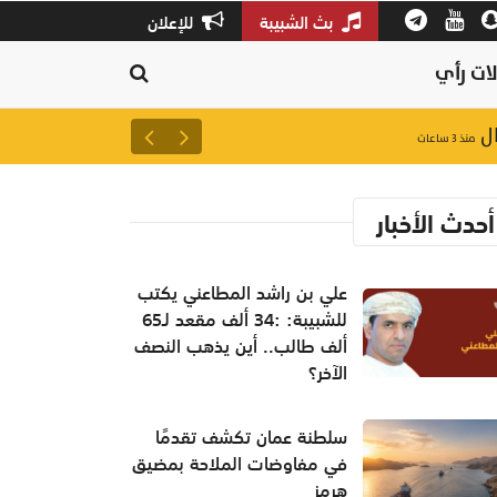
بث الشبيبة
للإعلان
ات رأي
سلطنة عمان تكشف تقدمًا في م
منذ ٣ ساعات
أحدث الأخبار
علي بن راشد المطاعني يكتب
للشبيبة: :34 ألف مقعد لـ65
ألف طالب.. أين يذهب النصف
الآخر؟
سلطنة عمان تكشف تقدمًا
في مفاوضات الملاحة بمضيق
هرمز