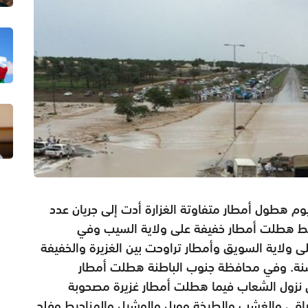
م هطول أمطار متفاوتة الغزارة أدت إلى جريان عدد
ط هطلت أمطار خفيفة على ولاية السيب وفي
ولاية السويق وأمطار تراوحت بين الغزيرة والخفيفة
واسنة. وفي محافظة جنوب الباطنة هطلت أمطار
 نزول الشعاب فيما هطلت أمطار غزيرة مصحوبة
راقي والغشب والطيخة ووبل والوشيل والمزاحيط وفلج