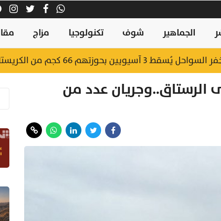
ر
الجماهير
شوف
تكنولوجيا
مزاج
مقال
يويين بحوزتهم 66 كجم من الكريستال
ى الرستاق..وجريان عدد من