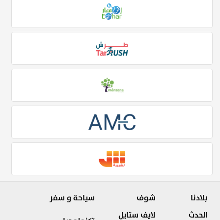
بلادنا
شوف
سياحة و سفر
الحدث
لايف ستايل