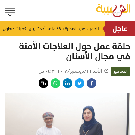
عاجل
استهدفت 13 منشأة غذائية.. بلدية جنوب الشرقية تُحرر مخالفة وتوجه تنبيهات صحية
الحمراء في الصدارة بـ 56 ملم.. أحدث بيان لكميات هطول الأمطار بسلطنة عُمان
منذ ٤٦ دقيقة
حلقة عمل حول العلاجات الآمنة
في مجال الأسنان
الأحد ١٦/ديسمبر/٢٠١٨ ٠٤:٣٩ ص
الجماهير