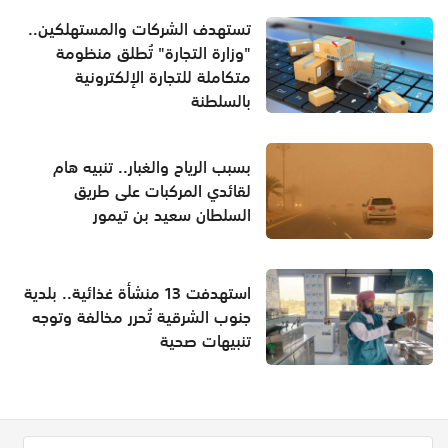
تستهدف الشركات والمستهلكين..
"وزارة التجارة" تُطلق منظومة
متكاملة للتجارة الإلكترونية
بالسلطنة
بسبب الرياح والغبار.. تنبيه هام
لقائدي المركبات على طريق
السلطان سعيد بن تيمور
استهدفت 13 منشأة غذائية.. بلدية
جنوب الشرقية تُحرر مخالفة وتوجه
تنبيهات صحية