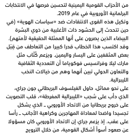
من الأحزاب القومية اليمينية لتحسين فرصها في الانتخابات
البرلمانية الأوروبية في عام 2019.
وتكيل هذه القوى الانتقادات ضد «سياسات الهوية» (في
حين تتحدث إلى الحشود ذات الأغلبية من ذوي البشرة
البيضاء الذين يصرون على أنها الممثلة الحقيقية لأمتهم).
وقد اكتسب هذا الخطاب قدرا كبيرا من التعاطف من قِبَل
بعض المثقفين على اليسار واليمين. ويزعم كُتّاب مثل
مارك ليلا وفرانسيس فوكوياما أن التعددية الثقافية
والتعاون الدولي تبين أنهما وهم من خيالات النخب
الليبرالية.
على نحو مماثل، حاول الفيلسوف البريطاني جون جراي،
الذي دأب على شجب «الليبرالية المفرطة»، قلب التصويت
على خروج بريطانيا من الاتحاد الأوروبي ــ الذي يشكل
تجسيدا واضحا لمعاداة المهاجرين وكراهية الأجانب ــ رأسا
على عقب. إذ يزعم جراي إن الاتحاد الأوروبي كان مسؤولا
عن صعود أسوأ أشكال القومية، من خلال الترويج