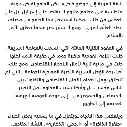
اللغة العربية إلى «وضع خاص». لكن الدافع لفرض هوية
متجانسة على مجتمع متنوع لا يقتصر على إسرائيل. بل على
العكس من ذلك، يمكننا استشعار هذا الدافع في مختلف
أنحاء العالَم الغربي ــ وهو لا يبشر بخير عندما يتعلق الأمر
بالسلام.
في العقود القليلة الفائتة التي اتسمت بالعولمة السريعة،
ظلت النزعة القومية حاضرة دوما في حقيقة الأمر، لكنها
حلت في مرتبة تالية لآمال الازدهار الاقتصادي. ومع ذلك،
أدت ردة الفِعل السلبية الأخيرة المعادية للعولمة ــ التي لم
تنطلق بفِعل انعدام الأمان الاقتصادي والتفاوت بين
الناس فحسب، بل وأيضا بسبب المخاوف من التغيير
الاجتماعي والديموغرافي ــ إلى عودة القومية العِرقية
القديمة إلى الظهور.
وينعكس هذا الاتجاه ــويتعززــ في ما يسميه بعض الخبراء
«طفرة الذاكرة» أو «الحمى التذكارية»: انتشار المتاحف،