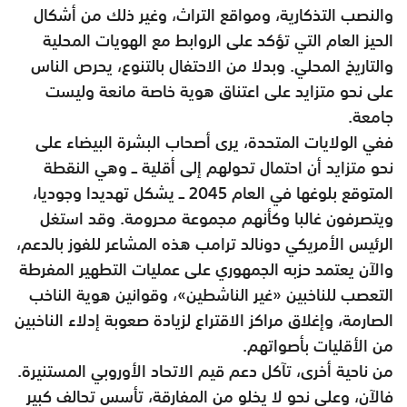
والنصب التذكارية، ومواقع التراث، وغير ذلك من أشكال
الحيز العام التي تؤكد على الروابط مع الهويات المحلية
والتاريخ المحلي. وبدلا من الاحتفال بالتنوع، يحرص الناس
على نحو متزايد على اعتناق هوية خاصة مانعة وليست
جامعة.
ففي الولايات المتحدة، يرى أصحاب البشرة البيضاء على
نحو متزايد أن احتمال تحولهم إلى أقلية ــ وهي النقطة
المتوقع بلوغها في العام 2045 ــ يشكل تهديدا وجوديا،
ويتصرفون غالبا وكأنهم مجموعة محرومة. وقد استغل
الرئيس الأمريكي دونالد ترامب هذه المشاعر للفوز بالدعم،
والآن يعتمد حزبه الجمهوري على عمليات التطهير المفرطة
التعصب للناخبين «غير الناشطين»، وقوانين هوية الناخب
الصارمة، وإغلاق مراكز الاقتراع لزيادة صعوبة إدلاء الناخبين
من الأقليات بأصواتهم.
من ناحية أخرى، تآكل دعم قيم الاتحاد الأوروبي المستنيرة.
فالآن، وعلى نحو لا يخلو من المفارقة، تأسس تحالف كبير