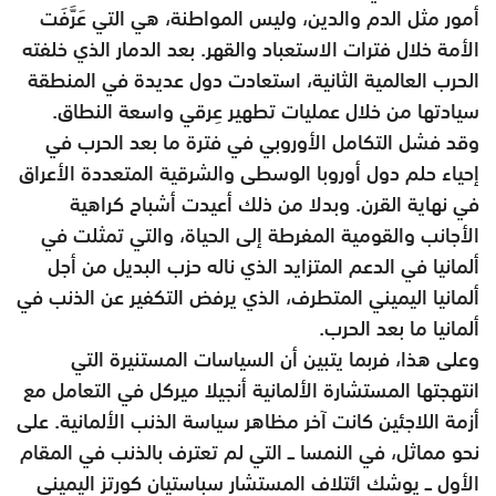
أمور مثل الدم والدين، وليس المواطنة، هي التي عَرَّفَت
الأمة خلال فترات الاستعباد والقهر. بعد الدمار الذي خلفته
الحرب العالمية الثانية، استعادت دول عديدة في المنطقة
سيادتها من خلال عمليات تطهير عِرقي واسعة النطاق.
وقد فشل التكامل الأوروبي في فترة ما بعد الحرب في
إحياء حلم دول أوروبا الوسطى والشرقية المتعددة الأعراق
في نهاية القرن. وبدلا من ذلك أعيدت أشباح كراهية
الأجانب والقومية المفرطة إلى الحياة، والتي تمثلت في
ألمانيا في الدعم المتزايد الذي ناله حزب البديل من أجل
ألمانيا اليميني المتطرف، الذي يرفض التكفير عن الذنب في
ألمانيا ما بعد الحرب.
وعلى هذا، فربما يتبين أن السياسات المستنيرة التي
انتهجتها المستشارة الألمانية أنجيلا ميركل في التعامل مع
أزمة اللاجئين كانت آخر مظاهر سياسة الذنب الألمانية. على
نحو مماثل، في النمسا ــ التي لم تعترف بالذنب في المقام
الأول ــ يوشك ائتلاف المستشار سباستيان كورتز اليميني