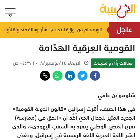
عاجل
يصل لـ 4 أمتار ببعض السواحل.. الأرصاد تكشف حالة البحر والرياح اليوم
تنويه هام من "وزارة التعليم" بشأن رسالة متداولة لأولياء الأمور
منذ ساعة
القومية العِرقية الهدّامة
الأربعاء ١٤/نوفمبر/٢٠١٨ ٠٤:٣٧ ص
مقالات رأي و تحليلات
شلومو بن عامي
في هذا الصيف، أقرت إسرائيل «قانون الدولة القومية»
الجديد المثير للجدال الذي أَكَّد أن «الحق في (ممارسة)
تقرير المصير الوطني ينفرد به الشعب اليهودي»، والذي
اعتبر اللغة العبرية اللغة الرسمية في إسرائيل، وخفض