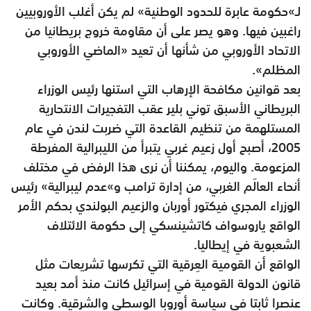
لـ»حكومة عابرة للحدود الوطنية» لم يكن أغلب الأوروبيين
راغبين فيها. وهو يصر على أن مقاومة خروج بريطانيا من
الاتحاد الأوروبي من شأنها أن تعيد «الماضي الأوروبي
المظلم».
بعد قوانين مكافحة الإرهاب التي استنها رئيس الوزراء
البريطاني الأسبق توني بلير عقب التفجيرات الانتحارية
المستلهمة من تنظيم القاعدة التي ضربت لندن في عام
2005، أصبح أول زعيم غربي يتبرأ من الليبرالية المفرطة
المزعومة. واليوم، يمكننا أن نرى هذا الرفض في مختلف
أنحاء العالَم الغربي، من إدارة ترامب و»عدم ليبرالية» رئيس
الوزراء المجري فيكتور أوربان والزعيم البولندي بحكم الأمر
الواقع ياروسواف كاتشينسكي إلى حكومة الائتلاف
الشعبوية في إيطاليا.
الواقع أن القومية العِرقية التي تكرسها تشريعات مثل
قانون الدولة القومية في إسرائيل كانت منذ أمد بعيد
عنصرا ثابتا في سياسة أوروبا الوسطى والشرقية. وكانت