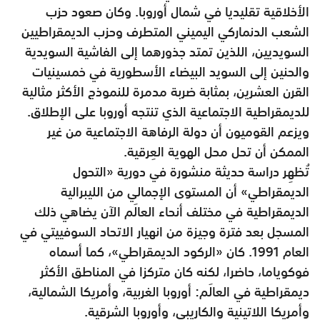
الأخلاقية تقليديا في شمال أوروبا. وكان صعود حزب
الشعب الدنماركي اليميني المتطرف وحزب الديمقراطيين
السويديين، اللذين تمتد جذورهما إلى الفاشية السويدية
والحنين إلى السويد البيضاء الأسطورية في خمسينيات
القرن العشرين، بمثابة ضربة مدمرة للنموذج الأكثر مثالية
للديمقراطية الاجتماعية الذي تنتجه أوروبا على الإطلاق.
ويزعم القوميون أن دولة الرفاهة الاجتماعية من غير
الممكن أن تحل محل الهوية العِرقية.
تُظهِر دراسة حديثة منشورة في دورية «التحول
الديمقراطي» أن المستوى الإجمالي من الليبرالية
الديمقراطية في مختلف أنحاء العالَم الآن يضاهي ذلك
المسجل بعد فترة وجيزة من انهيار الاتحاد السوفييتي في
العام 1991. كان «الركود الديمقراطي»، كما أسماه
فوكوياما، حاضرا، لكنه كان متركزا في المناطق الأكثر
ديمقراطية في العالَم: أوروبا الغربية، وأمريكا الشمالية،
وأمريكا اللاتينية والكاريبي، وأوروبا الشرقية.