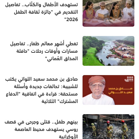
تستهدف الأطفال والكتّاب.. تفاصيل
التقديم في "جائزة ثقافة الطفل
2026"
تغطي أشهر معالم ظفار.. تفاصيل
مسارات وأوقات رحلات "حافلة
المذاق العُماني"
صادق بن محمد سعيد اللواتي يكتب
للشبيبة: تحالفات جديدة وأسئلة
مستحقة: قراءة في اتفاقية "الدفاع
المشترك" الثلاثية
بينهم طفل.. قتلى وجرحى في قصف
روسي يستهدف محيط العاصمة
الأوكرانية