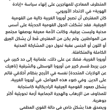
المتطرف المعادي للمهاجرين على إنهاء سياسة «إبادة
الهوية» في الاتحاد الأوروبي.
كان المفترض أن تصبح أوروبا الغربية خالية من القومية
العِرقية. فقد تشكلت الدول القومية الحديثة على أسس
مدنية وليست عِرقية، وكانت الأمة معرفة بوصفها مجتمع
من المواطنين. ولم يكن من المفترض قَط أن يشكل العِرق
أو اللون أو الجنس عقبة تحول دون المشاركة المدنية
الكاملة والمتكافئة.
أوروبا الغربية، فضلا عن على ذلك، علمانية إلى حد كبير، في
حين يربط قسم كبير من أوروبا الوسطى والشرقية (ناهيك
عن الولايات المتحدة) نفسه في الأرجح بنظام أخلاقي قائم
على الدين. وفي ضوء هذه العوامل، في أوروبا الغربية،
يشكل صعود القومية العِرقية الراديكالية كاستجابة
للمخاوف من الإرهاب والهجرة الجماعية أزمة تحويلية أكثر
جوهرية.
ويصدق هذا بشكل خاص في حالة القوى العظمى