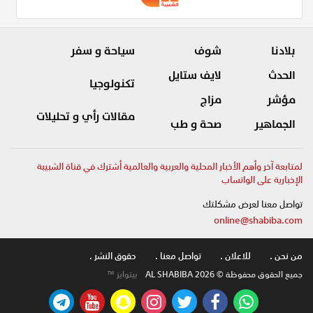
بلادنا
شوف
سياحة و سفر
الحدث
لايف ستايل
تكنولوجيا
مؤشر
مزاج
مقالات رأي و تحليلات
الجماهير
صحة و طب
لمتابعة آخر وأهم الأخبار المحلية والعربية والعالمية أشترك في قناة الشبيبة
الإخبارية على الواتساب
تواصل معنا لعرض مشكلتك
online@shabiba.com
من نحن .
للاعلان .
تواصل معنا .
حقوق النشر .
جميع الحقوق محفوظة © AL SHABIBA 2026
بيتوايز ™