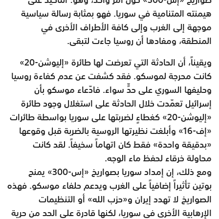
هيمنته المتنامية في سوريا. فهو بمثابة رسالة سياسية
موجهة إلى الغرب وإلى كافة الأطراف الأخرى في
المنطقة، ومفادها أن روسيا جاءت لتبقى.
ويقيناً، أن الحادثة التي تعرضت لها طائرة «إليوشن-20»
كانت محرجة لموسكو. فقد كشفت عن عدم كفاءة روسيا
وحليفها السوري على حدٍّ سواء. فادّعاء موسكو بأن
إسرائيل تعمّدت خلال الحادثة على استغلال وجود طائرة
«إليوشن-20» كغطاءٍ لضربتها على سوريا بواسطة طائرات
«إف-16» وأبلغت نظيرتها الروسية بالضربة قبل وقوعها
«بدقيقة واحدة» فقط كان اتهاماً سخيفاً. لقد كانت
محاولة خرقاء لحفظ ماء الوجه.
ومع ذلك، إن إمداد سوريا بصواريخ «إس-300» يمنح
بوتين تأثيراً إضافياً على الغرب ويدعم حلفاء موسكو. فهذه
الصواريخ لا تهدد إيران و«حزب الله» أو التنظيمات
الإرهابية الأخرى في سوريا، لكنها قادرة على الحد من حرية