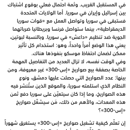
في المستقبل القريب. وثمة احتمال فعلي بوقوع اشتباك
بين إسرائيل وإيران في سوريا. أما الولايات المتحدة
فستبقى في سوريا وتواصل العمل مع «قوات سوريا
الديمقراطية»، بينما ستواصل فرنسا وبريطانيا ضرباتهما
الجوية ضد تنظيم «داعش» في سوريا. وبالنسبة لبوتين،
يعني هذا الوضع أمراً واحداً، وهو: استخدام كل تأثير
ممكن لضمان احتفاظ موسكو بنفوذها هناك.
وفي الوقت نفسه، لا تزال العديد من التفاصيل المهمة
الخاصة بصفقة بيع صواريخ «إس-300» غير معروفة، ومن
بينها: عدد الصواريخ التي حصلت عليها دمشق، ونوع
النظام الذي استلمته سوريا، والموقع الذين ستُنشر فيه
هذه الصواريخ، وما إذا كان سيتعيّن على سوريا دفع ثمن
هذه المعدات، والأهم من ذلك، مَن سيشغّل صواريخ
«إس-300»؟
إن تعلّم كيفية تشغيل صواريخ «إس-300» يستغرق شهوراً