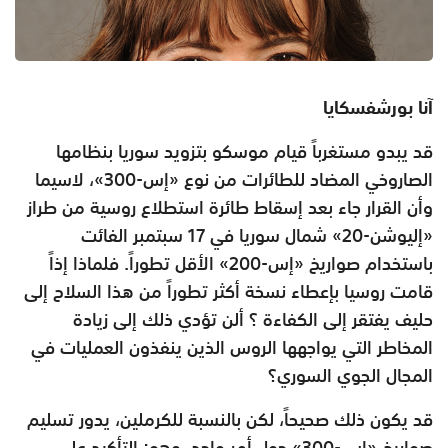
آنا بورشفسكايا
قد يبدو مستغرباً قيام موسكو بتزويد سوريا بنظامها
الصاروخي المضاد للطائرات من نوع «إس-300»، لاسيما
وأن القرار جاء بعد إسقاط طائرة استطلاع روسية من طراز
«إليوشن-20» شمال سوريا في 17 سبتمبر الفائت
باستخدام صواريخ «إس-200» الأقل تطوراً. فلماذا إذاً
قامت روسيا بإعطاء نسخة أكثر تطوراً من هذا السلاح إلى
حليف يفتقر إلى الكفاءة ؟ ألن تؤدي ذلك إلى زيادة
المخاطر التي يواجهها الروس الذين ينفذون العمليات في
المجال الجوي السوري؟
قد يكون ذلك صحيحاً، لكن بالنسبة للكرملين، يدور تسليم
صواريخ «إس-300» حول أمر واحد، وهو: التأكيد على