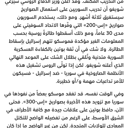
من التدريب المكثّف. وقد أعلن وزير الدفاع الروسي سيرغي
شويغو أن تدريب السوريين على استعمال الصواريخ
سيستغرق ثلاثة أشهر. ومع ذلك، يستخدم السوريون
صواريخ «إس-200» التي وفّرها الاتحاد السوفيتي على
مدى 30 عاماً، ومع ذلك أسقطوا طائرةً روسية بحسب
المعلومات الغير مؤكدة فموسكو تتهم إسرائيل بإسقاط
الطائرة. ولا شك في أن ثقة بوتين بالكفاءة العسكرية
السورية متدنية وتُلقي بظلال الشك على الموعد النهائي
الذي أعلنه شويغو. لكن إذا تولّى الروس تشغيل هذه
الأنظمة الصاروخية في سوريا - ضد إسرائيل - فسيكون
للأمر تداعيات مهمة و/أو خطيرة.
وفي الوقت نفسه، قد تفقد موسكو بعضاً من نفوذها في
سوريا مع تزويد هذه الأخيرة بصواريخ «إس-300». فحتى
الآن، حافظ بوتين على علاقات جيدة مع كافة الأطراف في
الشرق الأوسط، على الرغم من تفضيله الواضح للتكتل
المعادي للولايات المتحدة. لكن من غير الواضح ما إذا كان