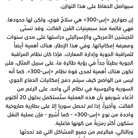
سيواصل الحفاظ على هذا التوازن.
إن صواريخ «إس-300» هي سلاحٌ قوي، ولكن لها حدودها.
فهي قائمة منذ سبعينيات القرن الفائت. وقد تسنّى
للجيشين الأمريكي والإسرائيلي دراستها على مدى سنوات
ومعرفة إمكانياتها. وفي هذا الإطار، هناك أهمية أيضاً
للمراقبة الجوية وإدارة المعارك. فإذا كان نظام المراقبة
الجوية بطيئاً جداً في رؤية طائرة ما، على سبيل المثال، فلن
تكون هناك أهمية لمدى قوة نظام «إس-300». كما أنه
ليس من الواضح كيف سيتم دمج إمكانيات الدفاع الجوي
السورية والروسية في نظام آلي واحد، على الرغم من
ادّعاء شويغو بأن هذه العملية ستُستكمل بحلول 20 أكتوبر
الفائت. وأخيراً، إذا لم تحصل سوريا إلا على بطارية صاروخية
واحدة من نوع «إس-300» - كما أُشيع - فإن عملية النقل
ستكون أكثر رمزيةً من كونها فاعلية.
وبالتالي، فبالرغم من جميع المشاكل التي قد تحدثها