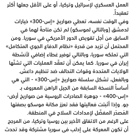
العمل العسكري لإسرائيل وتركيا، أو على الأقل جعلها أكثر
تعقيداً.
وفي الوقت نفسه، تعطي صواريخ «إس-300» خيارات
لدمشق (وبالتالي لموسكو) لم تكن متاحةً لهما في
السابق من أجل تقويض الدور الأمريكي في سوريا. ومن
المحتمل أن تزيد من قدرة «نظام الدفاع الجوي المتكامل»
التي تملكه سوريا، وبالتالي توفير غطاء إضافي لأنشطة
إيران في سوريا. كما يمكن أن تعقّد العمليات التي تشنّها
الولايات المتحدة وقوات التحالف ضد تنظيم داعش.
وبالفعل، تشكل سلسلة صواريخ «إس-300» - التي هي
أساساً النسخة السابقة من الجيل الراهن المعروف بـ
«إس-400» - جوهرة الصادرات الروسية من صواريخ أرض-
جو. وإذا أثبتت فعاليتها فقد تعزز مكانة موسكو بصفتها
المَصدْر المفضّل لإمدادات السلاح في المنطقة.
على الرغم من الاتفاق الأخير بين روسيا وتركيا، من المرجح
أن تكون المعركة على إدلب في سوريا مشتركة وقد تحدث