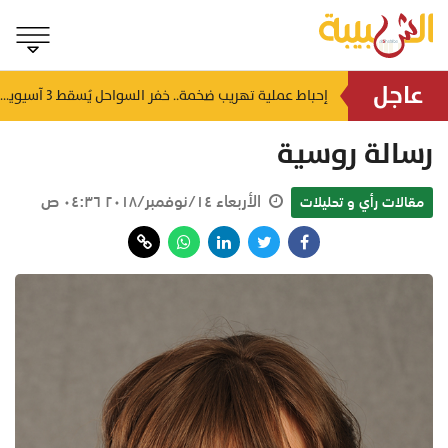
عاجل
شمل غرامات وإغلاقاً نهائياً.. "حماية المستهلك" تُعلن صدور حكم قضائي بحق مؤسستين بمسقط
إحباط عملية تهريب ضخمة.. خفر السواحل يُسقط 3 آسيويين بحوزتهم 66 كجم من الكريستال
منذ ٨ ساعات
رسالة روسية
الأربعاء ١٤/نوفمبر/٢٠١٨ ٠٤:٣٦ ص
مقالات رأي و تحليلات