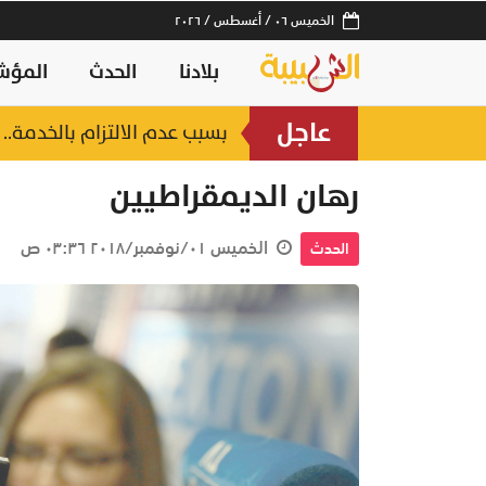
الخميس ٠٦ / أغسطس / ٢٠٢٦
بلادنا
الحدث
المؤش
عاجل
بسبب عدم الالتزام بالخدمة.. إدانة 3 مؤسسات في قطاع إصلاح الم
رهان الديمقراطيين
الخميس ٠١/نوفمبر/٢٠١٨ ٠٣:٣٦ ص
الحدث