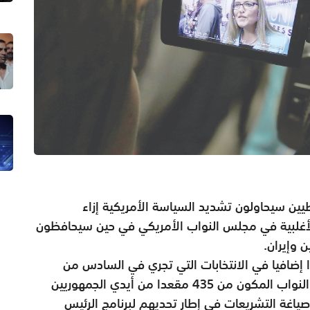
يين سيحاولون تشديد السياسة الأمريكية إزاء
بالأغلبية في مجلس النواب الأمريكي في حين سيحافظون
 وإيران.
ديمقراطيون بما لا يقل عن 23 مقعدا إضافيا في الانتخابات التي تجري في السادس من
نوفمبر الجاري سينتزعون السيطرة على مجلس النواب المكون من 435 مقعدا من أيدي الجمهوريين
ياغة التشريعات في إطار تحديهم لبرنامج الرئيس