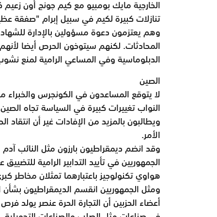
الخارجية مايك بومبيو مع كيم جونج أون زعيم ك
تنازلات كبيرة لكيم في سبيل إبرام "صفقة عظي
وهم يعتزمون دعوة مسؤولين بالإدارة للشها
المحادثات. لكنهم سيتوخون الحرص أيضا لأنهم
الدبلوماسية وفي المساعي الرامية لمنع نشوب
الصين
لا يتوقع المساعدون في الكونجرس والخبراء م
النواب تغييرات كبيرة في السياسة تجاه الصين
ويطالبون بالمزيد من الإفادات غير أن انتقاد الص
الأمر.
وقد انضم ديمقراطيون بارزون مثل النائب آدم ش
الجمهوريين في تأييد التدابير الرامية للتضيي
هواوي تكنولوجيز باعتبارهما تمثلان مخاطر كبرى
ومثل الجمهوريين انقسم الديمقراطيون بشأن ال
أعضاء الحزبين أن التجارة الحرة عنصر يولد فرص 
في صناعات مثل الصلب والصناعات التحويلية.