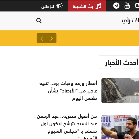
بث الشبيبة
للإعلان
ات رأي
احتواء حريق في مخزنين لإعادة ا
أحدث الأخبار
أمطار ورعد وحبات برد.. تنبيه
عاجل من "الأرصاد" بشأن
طقس اليوم
من أصول مصرية.. عبد الرحمن
عبد السيد يترشح ليكون أول
مسلم بـ "مجلس الشيوخ
الأمريكي"