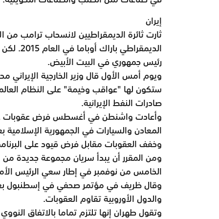
إيران
ثارت ثائرة الديمقراطيين لانسحاب ترامب من ال
الديمقراط
رئيس جمهوري في البيت الأبيض.
ويوم أمس الأول قال وزير الخارجية الإيراني مح
ستكون لها "عواقب وخيمة" على النظام العال
صادرات النفط الإيرانية.
وأعادت واشنطن في أغسطس فرض عقوبات على ا
وخفف العقوبات مقابل فرض قيود على البرنامج 
ومن المقرر أن يبدأ سريان مجموعة جديدة من ا
الخامس من نوفمبر في إطار سعي الرئيس الأمر
وقال ظريف في مؤتمر صحفي في إسطنبول بعد اجتم
والدول الأوروبية تقاوم العقوبات.
وتقول طهران إنها تلتزم تماما بالاتفاق النووي 