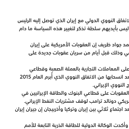
اتفاق النووي الدولي مع إيران الذي توصل إليه الرئيس
ي باراك أوباما في العام 2015. لكن ليس بأيديهم سلطة تذكر لتغيير هذه السياسة ما دام
مد جواد ظريف إن العقوبات الأمريكية على إيران
مي وذلك قبل أيام من سريان عقوبات جديدة على
لمعاملات التجارية بالعملة الصعبة وقطاعي
المعادن والسيارات في الجمهورية الإسلامية بعد انسحابها من الاتفاق النووي الذي أُبرم العام 2015
النووي الإيراني.
لعقوبات على قطاعي البنوك والطاقة الإيرانيين في
يكي دونالد ترامب لوقف مشتريات النفط الإيراني.
اع ثلاثي بين إيران وتركيا وأذربيجان إن جيران إيران
وأكدت الوكالة الدولية للطاقة الذرية التابعة للأمم