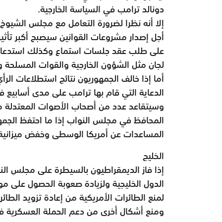
دونالد ترامب في السياسة الخارجية.
إلا أنه نظرا لضرورة التعامل مع مجلس الشيوخ،
أجل إصدار مشروعات القوانين سيصبح أكبر تأثير 
على طلب عقد جلسات استماع وكذلك استدعاء ا
لجان مثل الشؤون الخارجية والقوات المسلحة وا
أما إذا خالف الجمهوريون نتائج استطلاعات ال
الدعاية التي قام بها ترامب على مدى أسابيع ف
وسيتقاعد عدد من أصحاب الأصوات المعتدلة من 
المحافظ في مجلس النواب إذا ما احتفظ الجمه
المساعدات عن أمريكا الوسطى وخفض ميزانية الشؤون ال
الخليج
إذا فاز الديمقراطيون بالسيطرة على مجلس ا
الدول الخليجية ولزيادة صعوبة الحصول على م
لمنع الطائرات الأمريكية من إعادة تزويد الطائ
ومنع أشكال أخرى من دعم الحملة العسكرية في