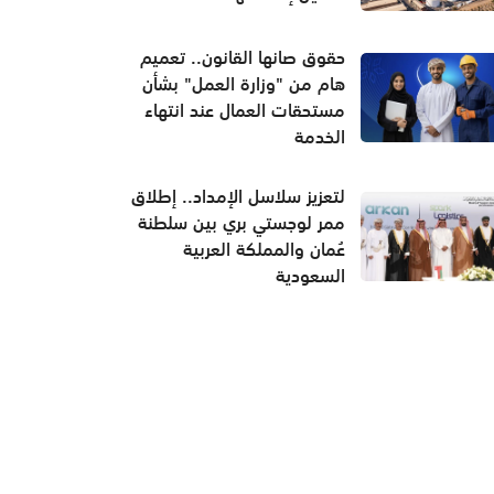
حقوق صانها القانون.. تعميم
هام من "وزارة العمل" بشأن
مستحقات العمال عند انتهاء
الخدمة
لتعزيز سلاسل الإمداد.. إطلاق
ممر لوجستي بري بين سلطنة
عُمان والمملكة العربية
السعودية