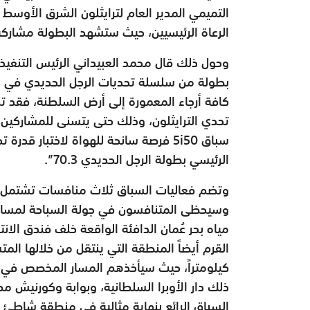
التميمي المدير العام لترايثلون الشرق الأوسط 
الرعاة الرئيسيين، حيث ستشهد البطولة مشاركة أكثر من 200 شخص من 35 دو
وحول ذلك قال محمد العبيداني الرئيس التنفيذ
بطولة من سلسلة تحديات الرجل الحديدي في ال
كافة أرجاء المعمورة إلى أرض السلطنة، فقد تم
تحدي الترايثلون، وذلك حتى يتسنى للمشاركين 
سباق 5i50 فرصة سانحة للهواة لاختبار
الرئيسي بطولة الرجل الحديدي 70.3”.
وتضم فعاليات السباق ثلاث منافسات تشتمل عل
مياه بحر عُمان الدافئة الواقعة خلف فندق ال
كيلومتراً، حيث سيأخذهم المسار المخصص في 
ذلك دار الأوبرا السلطانية، وبوابة وكورنيش م
السباق الرائع بنهاية مثالية في منطقة شاطئ الق