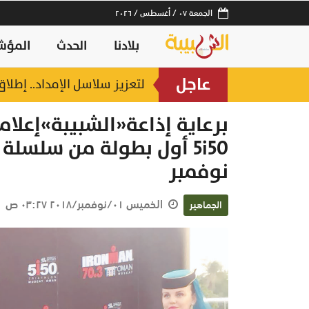
الجمعة ٠٧ / أغسطس / ٢٠٢٦
بلادنا
الحدث
المؤش
عاجل
لتعزيز سلاسل الإمداد.. إطل
برعاية إذاعة«الشبيبة»إعلام
نوفمبر
الخميس ٠١/نوفمبر/٢٠١٨ ٠٣:٢٧ ص
الجماهير