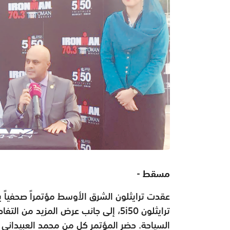
مسقط -
عقدت ترايثلون الشرق الأوسط مؤتمراً صحفياً ي
ترايثلون 5i50، إلى جانب عرض المزيد م
السياحة. حضر المؤتمر كل من محمد العبيداني 