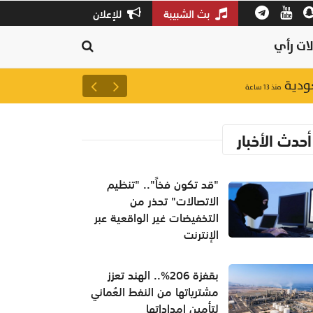
بث الشبيبة
للإعلان
ات رأي
عودية
جلالة السُّلطان المعظم يهنئ 
منذ ١٣ ساعة
أحدث الأخبار
"قد تكون فخاً".. "تنظيم
الاتصالات" تحذر من
التخفيضات غير الواقعية عبر
الإنترنت
بقفزة 206%.. الهند تعزز
مشترياتها من النفط العُماني
لتأمين إمداداتها